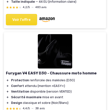
＋
Taille indiquée
— 44 EU (information claire)
★★★★★
★★★★★
4,2/5
—
483 avis
Voir l'offre
Furygan V4 EASY D3O - Chaussure moto homme
＋
Protection
renforcée des maléoles (D3O)
＋
Confort
attendu (mention «EASY»)
＋
Ventilation
disponible (version VENTED)
＋
Sécurité maximale
mise en avant
＋
Design
classique et sobre (Noir/Blanc)
★★★★★
★★★★★
4,4/5
—
38 avis