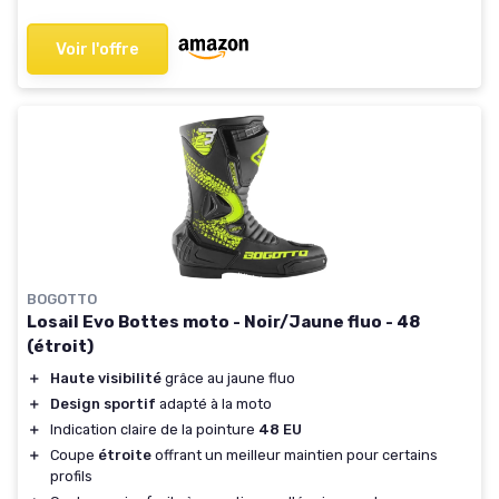
Voir l'offre
BOGOTTO
Losail Evo Bottes moto - Noir/Jaune fluo - 48
(étroit)
＋
Haute visibilité
grâce au jaune fluo
＋
Design sportif
adapté à la moto
＋
Indication claire de la pointure
48 EU
＋
Coupe
étroite
offrant un meilleur maintien pour certains
profils