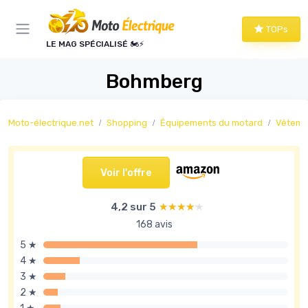
Panneau de gestion des cookies
TOPs
LE MAG SPÉCIALISÉ 🏍️⚡
Bohmberg
Moto-électrique.net
Shopping
Équipements du motard
Vêteme
Voir l'offre
4,2 sur 5
★★★★★
★★★★★
168 avis
5 ★
4 ★
3 ★
2 ★