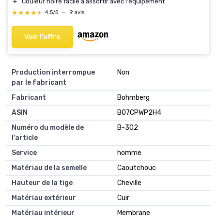
＋
Couleur noire facile à assortir avec l'équipement
★★★★★
★★★★★
4,5/5
—
9 avis
Voir l'offre
Production interrompue
Non
par le fabricant
Fabricant
Bohmberg
ASIN
B07CPWP2H4
Numéro du modèle de
B-302
l'article
Service
homme
Matériau de la semelle
Caoutchouc
Hauteur de la tige
Cheville
Matériau extérieur
Cuir
Matériau intérieur
Membrane