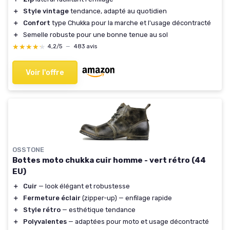
＋
Style vintage
tendance, adapté au quotidien
＋
Confort
type Chukka pour la marche et l'usage décontracté
＋
Semelle robuste pour une bonne tenue au sol
★★★★★
★★★★★
4,2/5
—
483 avis
Voir l'offre
OSSTONE
Bottes moto chukka cuir homme - vert rétro (44
EU)
＋
Cuir
— look élégant et robustesse
＋
Fermeture éclair
(zipper-up) — enfilage rapide
＋
Style rétro
— esthétique tendance
＋
Polyvalentes
— adaptées pour moto et usage décontracté