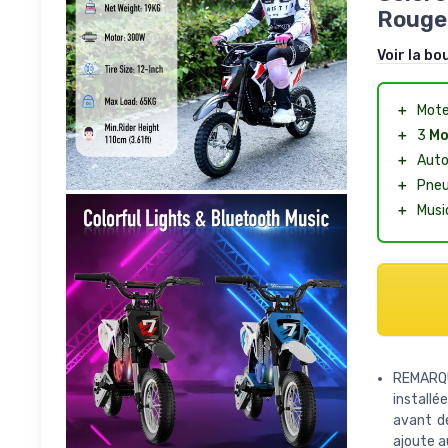
Rouge
Voir la bo
＋
Mot
＋
3
Mo
＋
Auto
＋
Pne
＋
Musi
REMARQU
installé
avant de
ajoute au