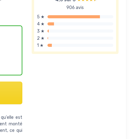
906 avis
5 ★
4 ★
3 ★
2 ★
1 ★
qu'elle est
ement monté
ent, ce qui