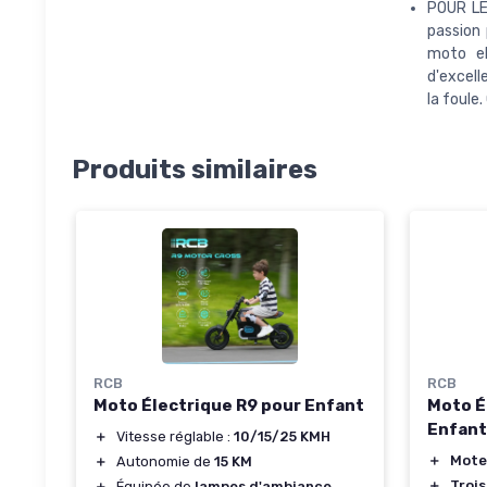
POUR LES
passion 
moto el
d'excell
la foule.
Produits similaires
RCB
RCB
Moto Électrique R9 pour Enfant
Moto É
Enfant
＋
Vitesse réglable :
10/15/25 KMH
＋
Mote
＋
Autonomie de
15 KM
＋
Troi
＋
Équipée de
lampes d'ambiance