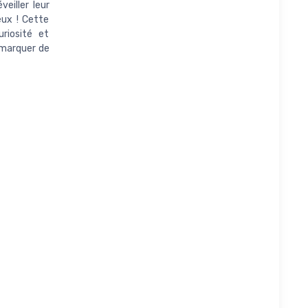
eiller leur
eux ! Cette
riosité et
émarquer de