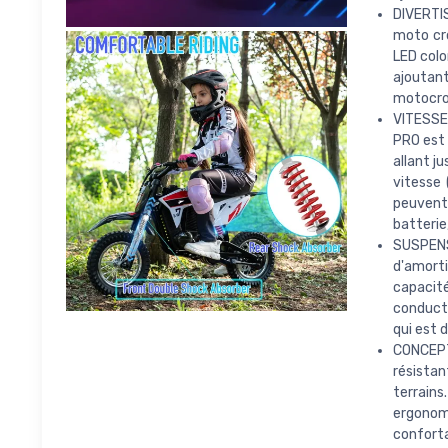
DIVERTI
moto cro
LED colo
ajoutant
motocro
VITESSE
PRO est 
allant j
vitesse
peuvent 
batterie
SUSPEN
d'amort
capacité
conducte
qui est 
CONCEPT
résistan
terrain
ergonomi
conforta