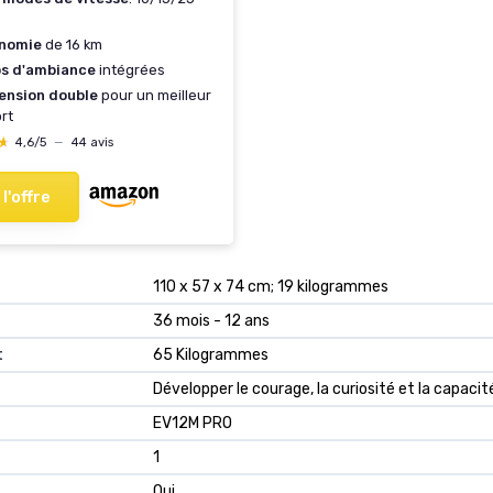
nomie
de 16 km
s d'ambiance
intégrées
ension double
pour un meilleur
rt
★
★
4,6/5
—
44 avis
 l'offre
‎110 x 57 x 74 cm; 19 kilogrammes
‎36 mois - 12 ans
t
‎65 Kilogrammes
‎Développer le courage, la curiosité et la capaci
‎EV12M PRO
‎1
‎Oui