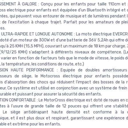
SSEMENT À GALORE : Conçu pour les enfants pour taille 110cm et 
ss electrique pour enfants est équipéee d'un Bluetooth intégré et 
rées, qui peuvent vous entourer de musique et de lumières pendant l
 de l'excitation à chaque trajet. Parfait pour les amateurs de plei
ss.
 ULTRA-RAPIDE ET LONGUE AUTONOMIE : La moto électrique EVERC
doté d'un moteur de 300W et d'une batterie de 36V 5,2Ah qui offre d
usqu'à 25 KMH (15,5 MPH), couvrant un maximum de 18 km par charge.
 (9/12/25 KMH) s'adaptent à différents niveaux de compétence. (
varier en fonction de facteurs tels que le mode de vitesse, le poids d
, la température, les conditions de route, etc.)
SION HAUTE PERFORMANCE : Equipée de doubles amortisseurs
isseurs de siège, le Motocross électrique pour enfants possèd
s d'absorption des chocs qui réduisent l'impact des bosses de la r
ur. Ce système est utilisé en conjonction avec un système de frein
durable et puissant pour assurer la sécurité des enfants.
ION CONFORTABLE : Le MotorCross électrique est doté de roues en
tes à l'usure de grande taille de 12 pouces qui offrent une stabilité
s. Le siège antidérapant haute densité est conforme à la 
que, et il est plus doux et respirant, garantissant une expérience 
ble et extrême pour les enfants.