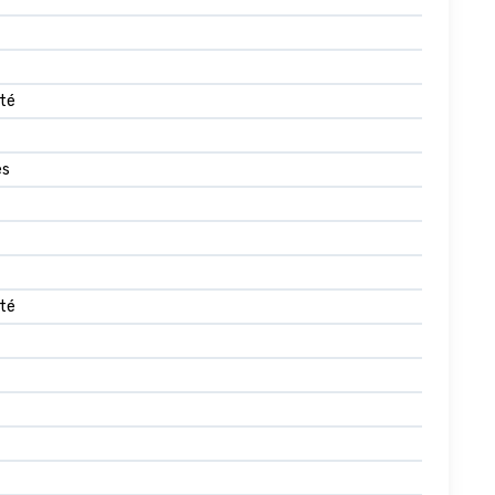
ité
es
té