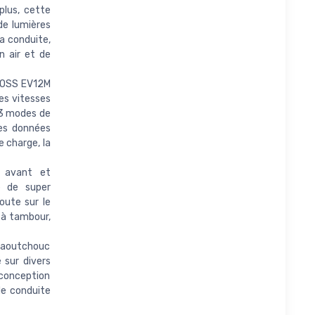
plus, cette
de lumières
a conduite,
n air et de
ROSS EV12M
es vitesses
 3 modes de
Les données
e charge, la
 avant et
e de super
oute sur le
 à tambour,
 caoutchouc
 sur divers
conception
de conduite