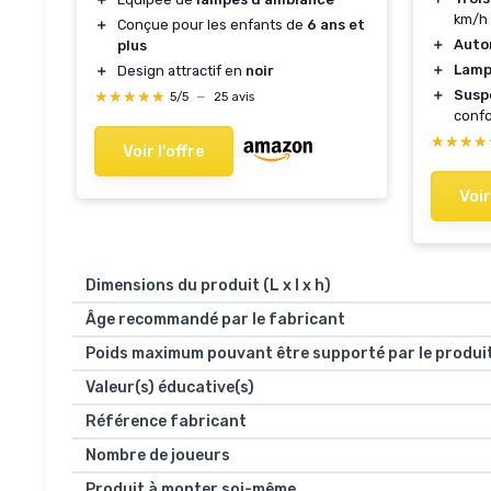
km/h
＋
Conçue pour les enfants de
6 ans et
＋
Auto
plus
＋
Lamp
＋
Design attractif en
noir
＋
Susp
★★★★★
★★★★★
5/5
—
25 avis
confo
★★★★
★★★★
Voir l'offre
Voir
Dimensions du produit (L x l x h)
Âge recommandé par le fabricant
Poids maximum pouvant être supporté par le produi
Valeur(s) éducative(s)
Référence fabricant
Nombre de joueurs
Produit à monter soi-même