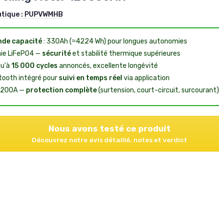
utique :
PUPVWMHB
de capacité
: 330Ah (≈4224 Wh) pour longues autonomies
ie LiFePO4 —
sécurité
et stabilité thermique supérieures
u'à
15 000 cycles
annoncés, excellente longévité
tooth intégré pour
suivi en temps réel
via application
 200A —
protection complète
(surtension, court-circuit, surcourant)
Nous avons testé ce produit
Découvrez notre avis détaillé, notes et verdict