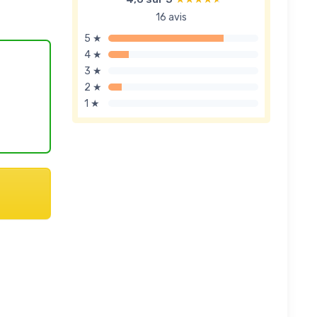
16 avis
5 ★
4 ★
3 ★
2 ★
1 ★