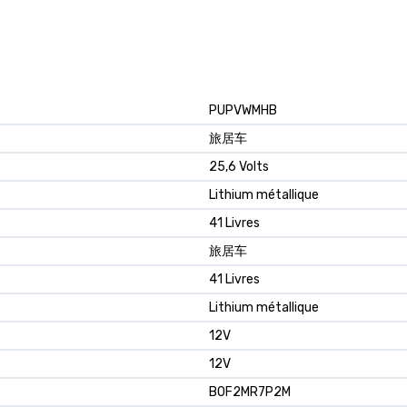
PUPVWMHB
旅居车
25,6 Volts
Lithium métallique
41 Livres
旅居车
41 Livres
Lithium métallique
12V
12V
B0F2MR7P2M