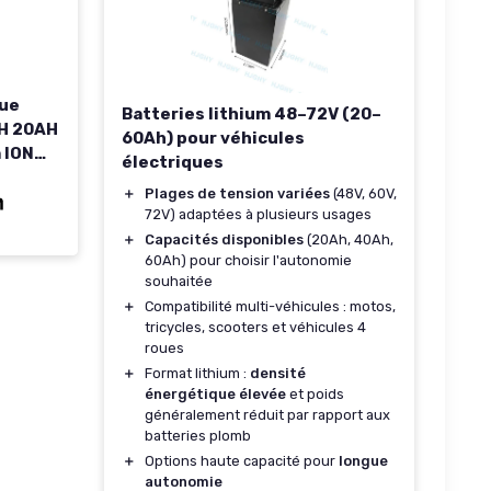
que
Batteries lithium 48–72V (20–
H 20AH
60Ah) pour véhicules
 ION
électriques
000W
＋
Plages de tension variées
(48V, 60V,
isation
72V) adaptées à plusieurs usages
e
＋
Capacités disponibles
(20Ah, 40Ah,
ie
60Ah) pour choisir l'autonomie
souhaitée
＋
Compatibilité multi-véhicules : motos,
tricycles, scooters et véhicules 4
roues
＋
Format lithium :
densité
énergétique élevée
et poids
généralement réduit par rapport aux
batteries plomb
＋
Options haute capacité pour
longue
autonomie