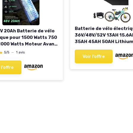
Batterie de vélo électri
V 20Ah Batterie de vélo
36V/48V/52V 13AH 15.6A
ique pour 1500 Watts 750
35AH 45AH 50AH Lithium
1000 Watts Moteur Avant
pour 250W 500W 750W 1
 arrière Hub Moto
★
★
5/5
—
1 avis
1500W Moteur,Personnal
Voir l'offre
ie pour kit de Roues
de Grande capacité kit d
Batterie 48V
 l'offre
Conversion ebike Batter
lus/LG/cell