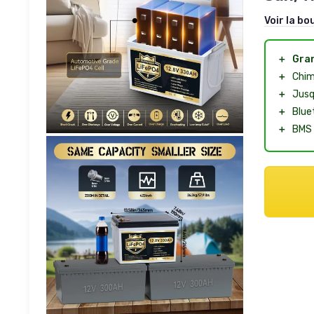
Voir la bo
＋
Gran
＋
Chim
＋
Jusq
＋
Blue
＋
BMS