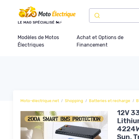
Panneau de gestion des cookies
LE MAG SPÉCIALISÉ 🏍️⚡
Modèles de Motos
Achat et Options de
Électriques
Financement
Moto-électrique.net
Shopping
Batteries et recharge
B
12V 33
Lithiu
4224Wh
Sun, T