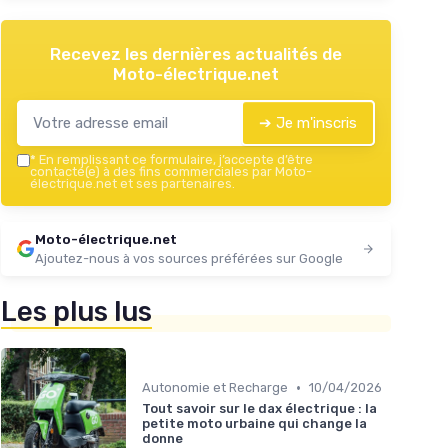
Recevez les dernières actualités de
Moto-électrique.net
➔ Je m'inscris
*
En remplissant ce formulaire, j’accepte d’être
contacté(e) à des fins commerciales par Moto-
électrique.net et ses partenaires.
Moto-électrique.net
Ajoutez-nous à vos sources préférées sur Google
Les plus lus
•
Autonomie et Recharge
10/04/2026
Tout savoir sur le dax électrique : la
petite moto urbaine qui change la
donne