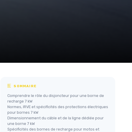
SOMMAIRE
Comprendre le rôle du disjoncteur pour une borne de
recharge 7 kW
Normes, IRVE et spécificités des protections électriques
pour bornes 7 kW
Dimensionnement du câble et de la ligne dédiée pour
une borne 7 kW
Spécificités des bornes de recharge pour motos et