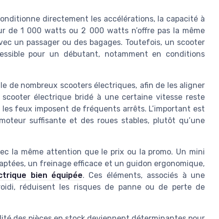
onditionne directement les accélérations, la capacité à
ur de 1 000 watts ou 2 000 watts n’offre pas la même
avec un passager ou des bagages. Toutefois, un scooter
cessible pour un débutant, notamment en conditions
e de nombreux scooters électriques, afin de les aligner
 scooter électrique bridé à une certaine vitesse reste
et les feux imposent de fréquents arrêts. L’important est
moteur suffisante et des roues stables, plutôt qu’une
ec la même attention que le prix ou la promo. Un mini
aptées, un freinage efficace et un guidon ergonomique,
ctrique bien équipée
. Ces éléments, associés à une
roidi, réduisent les risques de panne ou de perte de
bilité des pièces en stock deviennent déterminantes pour