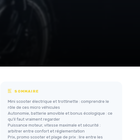
SOMMAIRE
Mini scooter électrique et trottinette : comprendre le
rôle de ces micro véhicules
Autonomie, batterie amovible et bonus écologique : ce
qu’il faut vraiment regarder
Puissance moteur, vitesse maximale et sécurité :
arbitrer entre confort et réglementation
Prix, promo scooter et plage de prix : lire entre les