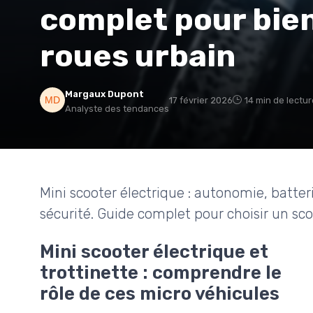
complet pour bien
roues urbain
Margaux Dupont
17 février 2026
14 min de lectur
Analyste des tendances
Mini scooter électrique : autonomie, batter
sécurité. Guide complet pour choisir un sco
Mini scooter électrique et
trottinette : comprendre le
rôle de ces micro véhicules