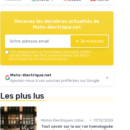
Recevez les dernières actualités de
Moto-électrique.net
➔ Je m'inscris
*
En remplissant ce formulaire, j’accepte d’être
contacté(e) à des fins commerciales par Moto-
électrique.net et ses partenaires.
Moto-électrique.net
Ajoutez-nous à vos sources préférées sur Google
Les plus lus
•
Motos Électriques Urbaines
17/12/2025
Tout savoir sur la sur ron homologuée