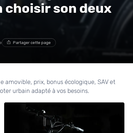
 choisir son deux
e
Partager cette page
ie amovible, prix, bonus écologique, SAV et
oter urbain adapté à vos besoins.