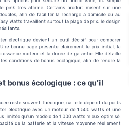
t les options pour séduire un public varié, du simple
le pink très affirmé. Certains produit misent sur une
oubles, afin de faciliter la recharge à domicile ou au
y Watts travaillent surtout la plage de prix, le design
hésitants.
ter électrique devient un outil décisif pour comparer
Une bonne page présente clairement le prix initial, la
puissance moteur et la durée de garantie. Elle détaille
et les conditions de bonus écologique, afin de rendre la
t bonus écologique : ce qu’il
ncée reste souvent théorique, car elle dépend du poids
ooter électrique avec un moteur de 1 500 watts et une
lus limitée qu’un modèle de 1 000 watts mieux optimisé.
pacité de la batterie et la vitesse moyenne réellement