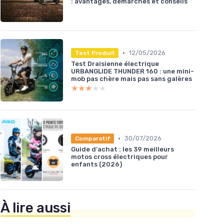
: avantages, démarches et conseils
•
12/05/2026
Test Produit
Test Draisienne électrique
URBANGLIDE THUNDER 160 : une mini-
mob pas chère mais pas sans galères
★★★★★
★★★★★
•
30/07/2026
Comparatif
Guide d'achat : les 39 meilleurs
motos cross électriques pour
enfants (2026)
À lire aussi