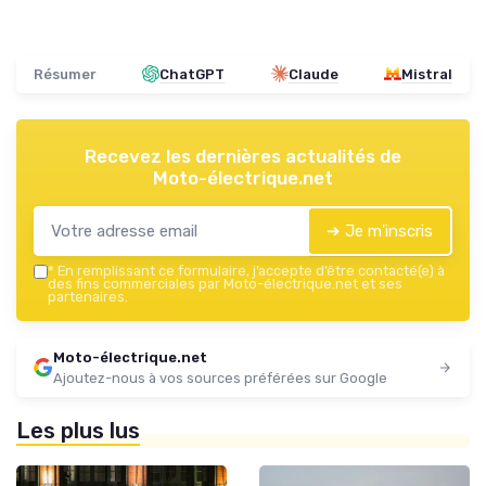
Résumer
ChatGPT
Claude
Mistral
Recevez les dernières actualités de
Moto-électrique.net
➔ Je m'inscris
*
En remplissant ce formulaire, j’accepte d’être contacté(e) à
des fins commerciales par Moto-électrique.net et ses
partenaires.
Moto-électrique.net
Ajoutez-nous à vos sources préférées sur Google
Les plus lus