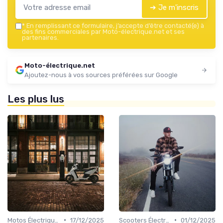
➔ Je m'inscris
*
En remplissant ce formulaire, j’accepte d’être contacté(e) à
des fins commerciales par Moto-électrique.net et ses
partenaires.
Moto-électrique.net
Ajoutez-nous à vos sources préférées sur Google
Les plus lus
•
•
Motos Électriques Urbaines
17/12/2025
Scooters Électriques
01/12/2025