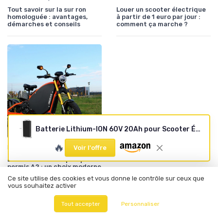
Tout savoir sur la sur ron
Louer un scooter électrique
homologuée : avantages,
à partir de 1 euro par jour :
démarches et conseils
comment ça marche ?
Batterie Lithium-ION 60V 20Ah pour Scooter Électrique
🔥
•
Motos Électriques Urbaines
12/06/2025
Voir l'offre
Les motos électriques pour
permis A2 : un choix moderne
et écologique
Ce site utilise des cookies et vous donne le contrôle sur ceux que
vous souhaitez activer
À lire aussi
Tout accepter
Personnaliser