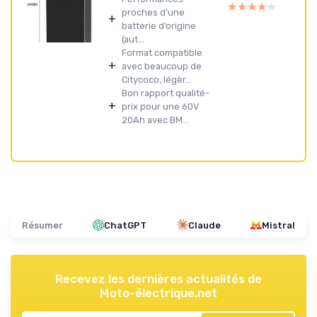
★★★★★
★★★★★
proches d’une
+
batterie d’origine
(aut...
Format compatible
+
avec beaucoup de
Citycoco, légèr...
Bon rapport qualité-
+
prix pour une 60V
20Ah avec BM...
Résumer
ChatGPT
Claude
Mistral
Recevez les dernières actualités de
Moto-électrique.net