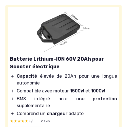
Batterie Lithium-ION 60V 20Ah pour
Scooter électrique
＋
Capacité
élevée de 20Ah pour une longue
autonomie
＋
Compatible avec moteur
1500W
et
1000W
＋
BMS intégré pour une
protection
supplémentaire
＋
Comprend un
chargeur
adapté
★★★★★
★★★★★
5/5
—
2 avis