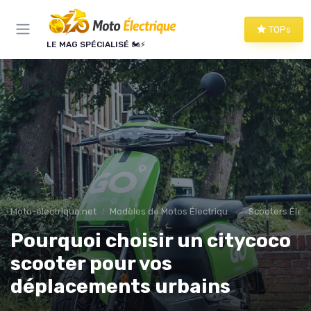
Panneau de gestion des cookies
TOPs
LE MAG SPÉCIALISÉ 🏍️⚡
Moto-électrique.net
Modèles de Motos Électriques
Scooters Élec
Pourquoi choisir un citycoco
scooter pour vos
déplacements urbains