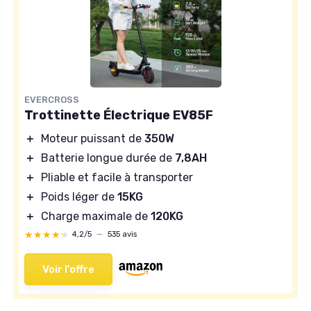
EVERCROSS
Trottinette Électrique EV85F
＋
Moteur puissant de
350W
＋
Batterie longue durée de
7,8AH
＋
Pliable et facile à transporter
＋
Poids léger de
15KG
＋
Charge maximale de
120KG
★★★★★
★★★★★
4,2/5
—
535 avis
Voir l'offre