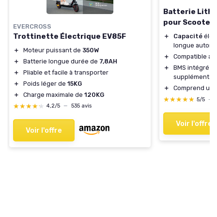
Batterie Lith
pour Scooter 
EVERCROSS
Trottinette Électrique EV85F
＋
Capacité
élev
longue auton
＋
Moteur puissant de
350W
＋
Compatible av
＋
Batterie longue durée de
7,8AH
＋
BMS intégré p
＋
Pliable et facile à transporter
supplémentai
＋
Poids léger de
15KG
＋
Comprend un
＋
Charge maximale de
120KG
★★★★★
★★★★★
5/5
—
★★★★★
★★★★★
4,2/5
—
535 avis
Voir l'offre
Voir l'offre