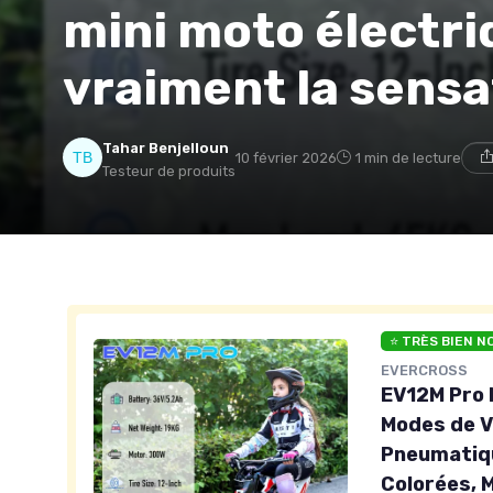
mini moto électri
vraiment la sensa
Tahar Benjelloun
10 février 2026
1 min de lecture
Testeur de produits
⭐ TRÈS BIEN N
EVERCROSS
EV12M Pro 
Modes de V
Pneumatiqu
Colorées, 