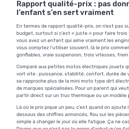
Rapport qualité-prix : pas don
l’enfant s’en sert vraiment
En termes de rapport qualité-prix, on n’est pas 
budget, surtout si c’est « juste » pour faire trois
vous avez un enfant qui aime vraiment les engins à
vous comptez l’utiliser souvent, là le prix comme
gonflables, vraie suspension, trois vitesses, frein
Comparé aux petites motos électriques jouets qu
voit vite : puissance, stabilité, confort, durée d
se rapproche plus de la mini moto type dirt élect
de marques spécialisées. Pour un parent qui veu
partir direct sur un truc thermique ou un modèle 
Là où le prix pique un peu, c’est quand on ajoute 
dessous des chiffres annoncés, flou sur les pièc
simple à changer le jour où elle fatigue. Ça ne ca
Disons que ce n’est pas le genre d’achat qu’on fai