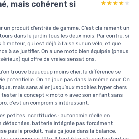
né, mais cohérent si
★★★★★
★★★★★
sur un produit d’entrée de gamme. C’est clairement un
 tours dans le jardin tous les deux mois. Par contre, si
 moteur, qui est déjà à l’aise sur un vélo, et que
nce à se justifier. On a une moto bien équipée (pneus
 sérieux) qui offre de vraies sensations.
’on trouve beaucoup moins cher, la différence se
e vie potentielle. On ne joue pas dans la même cour. On
rique, mais sans aller jusqu’aux modèles hyper chers
t tester le concept « moto » avec son enfant sans
pro, c’est un compromis intéressant.
les petites incertitudes : autonomie réelle en
es détachées, batterie intégrée pas forcément
sse pas le produit, mais ça joue dans la balance.
t sur un coup de tête. Il faut être sûr que l’enfant va