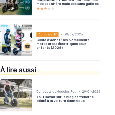
mob pas chère mais pas sans galères
★★★★★
★★★★★
•
30/07/2026
Comparatif
Guide d'achat : les 39 meilleurs
motos cross électriques pour
enfants (2026)
À lire aussi
•
Concepts et Modèles Futurs
29/01/2026
Tout savoir sur le blog carteborne
dédié à la voiture électrique