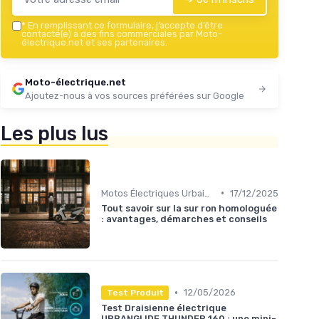
*
En remplissant ce formulaire, j’accepte d’être
contacté(e) à des fins commerciales par Moto-
électrique.net et ses partenaires.
Moto-électrique.net
Ajoutez-nous à vos sources préférées sur Google
Les plus lus
•
Motos Électriques Urbaines
17/12/2025
Tout savoir sur la sur ron homologuée
: avantages, démarches et conseils
•
12/05/2026
Test Produit
Test Draisienne électrique
URBANGLIDE THUNDER 160 : une mini-