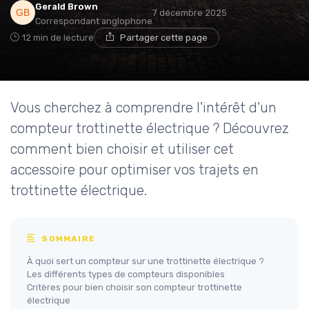
Gerald Brown
7 décembre 2025
Correspondant anglophone
12 min de lecture
Partager cette page
Vous cherchez à comprendre l'intérêt d'un
compteur trottinette électrique ? Découvrez
comment bien choisir et utiliser cet
accessoire pour optimiser vos trajets en
trottinette électrique.
SOMMAIRE
À quoi sert un compteur sur une trottinette électrique ?
Les différents types de compteurs disponibles
Critères pour bien choisir son compteur trottinette
électrique