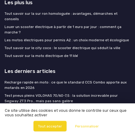
Les plus lus
Tout savoir sur la sur ron homologuée : avantages, démarches et
conseils
Louer un scooter électrique à partir de 1 euro par jour : comment ça
marche ?
Les motos électriques pour permis A2 : un choix moderne et écologique
Tout savoir sur le city coco : le scooter électrique qui séduit la ville
Tout savoir sur la moto électrique de 11 kW
Les derniers articles
Recharge rapide en moto : ce que le standard CCS Combo apporte aux
motards en 2026
Test pneus pleins VOLOHAS 70/60-7,5 : la solution increvable pour
Segway ZT3 Pro… mais pas sans galère
Test HITWAY H11 : une trottinette électrique puissante mais pas pour tout
Ce site utilise des cookies et vous donne le contrôle sur ceux que
le monde
vous souhaitez activer
Test NAVEE N65i : une trottinette costaud pour le quotidien, mais pas
Tout accepter
Personnaliser
faite pour les dos fragiles