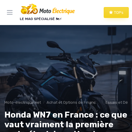
Panneau de gestion des cookies
TOPs
LE MAG SPÉCIALISÉ 🏍️⚡
Moto-électrique.net
Achat et Options de Financement
Essais et Dém
Honda WN7 en France : ce que
vaut vraiment la première