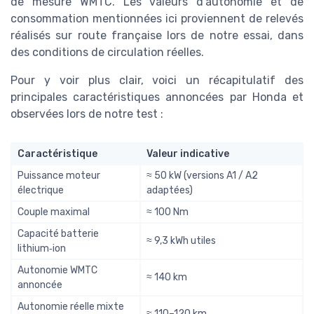
de mesure WMTC. Les valeurs d’autonomie et de
consommation mentionnées ici proviennent de relevés
réalisés sur route française lors de notre essai, dans
des conditions de circulation réelles.
Pour y voir plus clair, voici un récapitulatif des
principales caractéristiques annoncées par Honda et
observées lors de notre test :
Caractéristique
Valeur indicative
Puissance moteur
≈ 50 kW (versions A1 / A2
électrique
adaptées)
Couple maximal
≈ 100 Nm
Capacité batterie
≈ 9,3 kWh utiles
lithium‑ion
Autonomie WMTC
≈ 140 km
annoncée
Autonomie réelle mixte
≈ 110–120 km