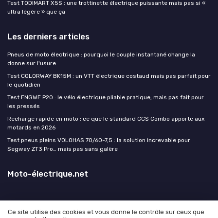
Test TODIMART X5S : une trottinette électrique puissante mais pas si «
ultra légère » que ça
Les derniers articles
Pneus de moto électrique : pourquoi le couple instantané change la
donne sur l'usure
Test COLORWAY BK15M : un VTT électrique costaud mais pas parfait pour
le quotidien
Test ENGWE P20 : le vélo électrique pliable pratique, mais pas fait pour
les pressés
Recharge rapide en moto : ce que le standard CCS Combo apporte aux
motards en 2026
Test pneus pleins VOLOHAS 70/60-7,5 : la solution increvable pour
Segway ZT3 Pro… mais pas sans galère
Moto-électrique.net
Ce site utilise des cookies et vous donne le contrôle sur ceux que