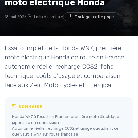
moto électrique Honda
18 mai 2026
11 min de lecture
Partager cette page
Essai complet de la Honda WN7, première
moto électrique Honda de route en France :
autonomie réelle, recharge CCS2, fiche
technique, coûts d’usage et comparaison
face aux Zero Motorcycles et Energica.
SOMMAIRE
Honda WN7 à l’essai en France : première moto électrique
japonaise en concession
Autonomie réelle, recharge CCS2 et usage quotidien : ce
que vaut la WN7 sur route française