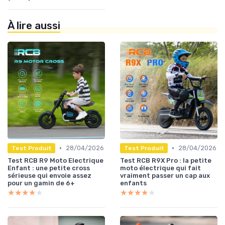
À lire aussi
•
•
28/04/2026
28/04/2026
Test Produit
Test Produit
Test RCB R9 Moto Electrique
Test RCB R9X Pro : la petite
Enfant : une petite cross
moto électrique qui fait
sérieuse qui envoie assez
vraiment passer un cap aux
pour un gamin de 6+
enfants
★★★★★
★★★★★
★★★★★
★★★★★