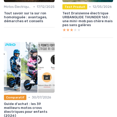
•
•
Motos Électriques Urbaines
17/12/2025
12/05/2026
Test Produit
Tout savoir sur la sur ron
Test Draisienne électrique
homologuée : avantages,
URBANGLIDE THUNDER 160 :
démarches et conseils
une mini-mob pas chère mais
pas sans galères
★★★★★
★★★★★
•
30/07/2026
Comparatif
Guide d'achat : les 39
meilleurs motos cross
électriques pour enfants
(2026)