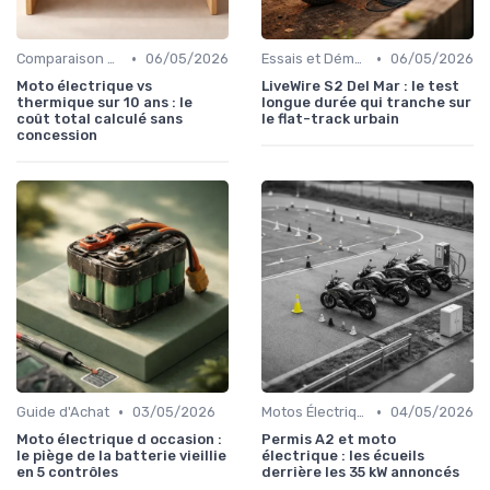
•
•
Comparaison de Prix
06/05/2026
Essais et Démonstrations
06/05/2026
Moto électrique vs
LiveWire S2 Del Mar : le test
thermique sur 10 ans : le
longue durée qui tranche sur
coût total calculé sans
le flat-track urbain
concession
•
•
Guide d'Achat
03/05/2026
Motos Électriques Urbaines
04/05/2026
Moto électrique d occasion :
Permis A2 et moto
le piège de la batterie vieillie
électrique : les écueils
en 5 contrôles
derrière les 35 kW annoncés