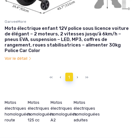
GarveeMore
Moto électrique enfant 12V police sous licence voiture
de élégant – 2 moteurs, 2 vitesses jusqu'à 6km/h –
pneus EVA, suspension – LED, MP3, coffres de
rangement, roues stabilisatrices – alimenter 30kg
Police Car Color
Voir le détail
‹‹
‹
1
›
››
Motos
Motos
Motos
Motos
électriques
électriques
électriques
électriques
homologuées
homologuées
homologuées
homologuées
route
125 cc
A2
adultes