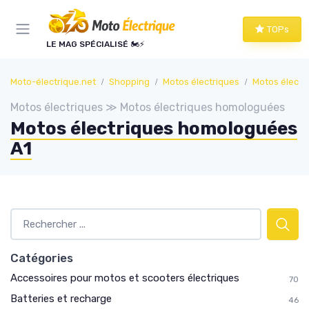
Panneau de gestion des cookies
TOPs
LE MAG SPÉCIALISÉ 🏍️⚡
Moto-électrique.net
Shopping
Motos électriques
Motos élect
Motos électriques ≫ Motos électriques homologuées
Motos électriques homologuées
A1
Catégories
Accessoires pour motos et scooters électriques
70
Batteries et recharge
46