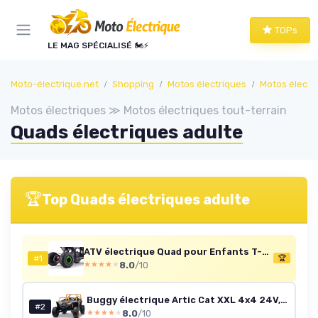
Panneau de gestion des cookies
TOPs
LE MAG SPÉCIALISÉ 🏍️⚡
Moto-électrique.net
Shopping
Motos électriques
Motos électri
Motos électriques ≫ Motos électriques tout-terrain
Quads électriques adulte
🏆
Top Quads électriques adulte
ATV électrique Quad pour Enfants T-Rex Verte - 1300W, Batterie 48V (4 x 12V 12Ah), à partir de 6 Ans
#1
🏆
8.0
/10
★★★★★
★★★★★
Buggy électrique Artic Cat XXL 4x4 24V, Grise, Deux Places, Roues EVA Souples, Moteurs puissants, Batterie Lithium, Lecteur MP3 avec Bluetooth, Suspension arrière, sièges en Simili-Cuir, sous Licence
#2
8.0
/10
★★★★★
★★★★★