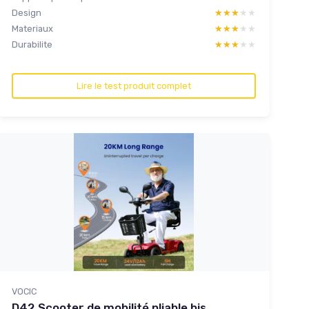
Design
★★★★★
★★★★★
Materiaux
★★★★★
★★★★★
Durabilite
★★★★★
★★★★★
Lire le test produit complet
VOCIC
D42 Scooter de mobilité pliable bis