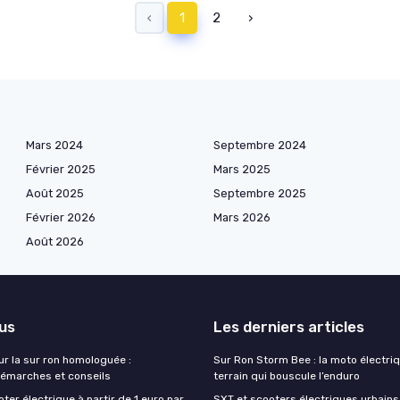
‹
1
2
›
Mars 2024
Septembre 2024
Février 2025
Mars 2025
Août 2025
Septembre 2025
Février 2026
Mars 2026
Août 2026
lus
Les derniers articles
ur la sur ron homologuée :
Sur Ron Storm Bee : la moto électri
émarches et conseils
terrain qui bouscule l’enduro
ter électrique à partir de 1 euro par
SXT et scooters électriques urbains 