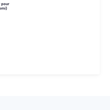
t pour
omi)