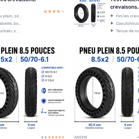
crevaisons,
★★★★★
★★★★★
+
plein, zé...
Fini les crev
+
eille, bo...
Caoutchouc d
+
rbain, s...
Tenue de ro
4.6
☆☆☆☆☆
★★★★★
ANSENI