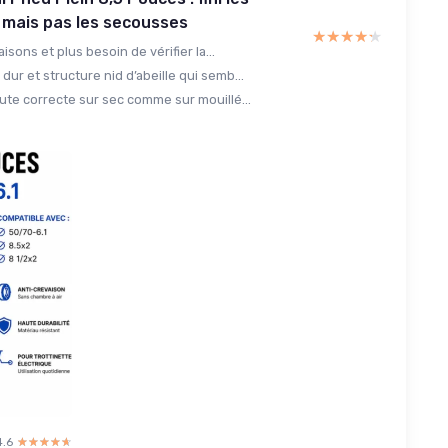
 mais pas les secousses
★★★★★
★★★★★
aisons et plus besoin de vérifier la...
ur et structure nid d’abeille qui semb...
ute correcte sur sec comme sur mouillé...
4.6
☆☆☆☆☆
★★★★★