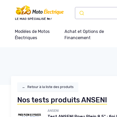
Panneau de gestion des cookies
LE MAG SPÉCIALISÉ 🏍️⚡
Modèles de Motos
Achat et Options de
Électriques
Financement
←
Retour à la liste des produits
Nos tests produits ANSENI
ANSENI
Test ANSENI Pneu Plein 8,5" : fini