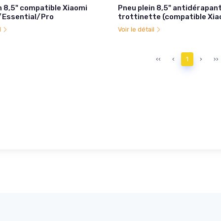
n 8,5" compatible Xiaomi
Pneu plein 8,5" antidérapan
Essential/Pro
trottinette (compatible Xia
l
Voir le détail
‹‹
‹
1
›
››