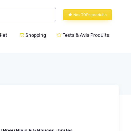
Nos TOPs produits
 et
Shopping
Tests & Avis Produits
 Pneu Plein 8,5 Pouces : fini les