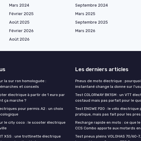
Mars 2024
Septembre 2024
Février 2025
Mars 2025
Août 2025
Septembre 2025
Février 2026
Mars 2026
Août 2026
lus
Les derniers articles
ur la sur ron homologuée :
Pneus de moto électrique : pourquoi
émarches et conseils
instantané change la donne sur l'us
ter électrique à partir de 1 euro par
Test COLORWAY BK15M : un VTT élec
nt ça marche ?
costaud mais pas parfait pour le qu
ectriques pour permis A2 : un choix
Test ENGWE P20 : le vélo électrique p
écologique
pratique, mais pas fait pour les pre
ur le city coco : le scooter électrique
Recharge rapide en moto : ce que l
ville
CCS Combo apporte aux motards en
T X5S : une trottinette électrique
Test pneus pleins VOLOHAS 70/60-7,5 