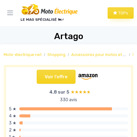
Panneau de gestion des cookies
TOPs
LE MAG SPÉCIALISÉ 🏍️⚡
Artago
Moto-électrique.net
Shopping
Accessoires pour motos et scooters électriques
Sé
Voir l'offre
4,8 sur 5
★★★★★
★★★★★
330 avis
5 ★
4 ★
3 ★
2 ★