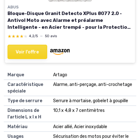
ABUS
Bloque-Disque Granit Detecto XPlus 8077 2.0 -
Antivol Moto avec Alarme et préalarme
Intelligente - en Acier trempé - pour la Protection
des Motos de Haute qualité - Jaune
★★★★★
★★★★★
4,2/5
—
50 avis
Voir l'offre
Marque
Artago
Caractéristique
Alarme, anti-perçage, anti-crochetage
spéciale
Type de serrure
Serrure à mortaise, gobelet à goupille
Dimensions de
10,1 x 4,8 x 7 centimètres
l'article L x l x H
Matériau
Acier allié, Acier inoxydable
Usages
Sécurisation des motos pour éviter le