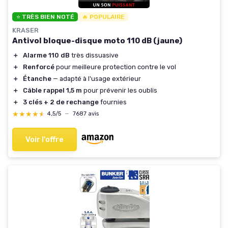
⭐ TRÈS BIEN NOTÉ
🔥 POPULAIRE
KRASER
Antivol bloque-disque moto 110 dB (jaune)
＋
Alarme 110 dB
très dissuasive
＋
Renforcé
pour meilleure protection contre le vol
＋
Étanche
— adapté à l'usage extérieur
＋
Câble rappel 1,5 m
pour prévenir les oublis
＋
3 clés + 2 de rechange
fournies
★★★★★
★★★★★
4,5/5
—
7687 avis
Voir l'offre