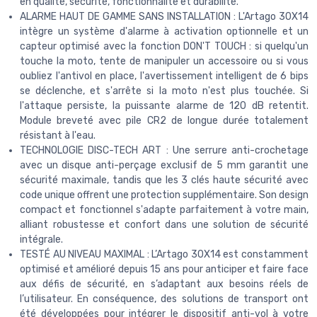
en qualité, sécurité, fonctionnalité et durabilité.
ALARME HAUT DE GAMME SANS INSTALLATION : L'Artago 30X14
intègre un système d'alarme à activation optionnelle et un
capteur optimisé avec la fonction DON'T TOUCH : si quelqu'un
touche la moto, tente de manipuler un accessoire ou si vous
oubliez l'antivol en place, l'avertissement intelligent de 6 bips
se déclenche, et s'arrête si la moto n'est plus touchée. Si
l'attaque persiste, la puissante alarme de 120 dB retentit.
Module breveté avec pile CR2 de longue durée totalement
résistant à l'eau.
TECHNOLOGIE DISC-TECH ART : Une serrure anti-crochetage
avec un disque anti-perçage exclusif de 5 mm garantit une
sécurité maximale, tandis que les 3 clés haute sécurité avec
code unique offrent une protection supplémentaire. Son design
compact et fonctionnel s'adapte parfaitement à votre main,
alliant robustesse et confort dans une solution de sécurité
intégrale.
TESTÉ AU NIVEAU MAXIMAL : L’Artago 30X14 est constamment
optimisé et amélioré depuis 15 ans pour anticiper et faire face
aux défis de sécurité, en s’adaptant aux besoins réels de
l’utilisateur. En conséquence, des solutions de transport ont
été développées pour intégrer le dispositif anti-vol à votre