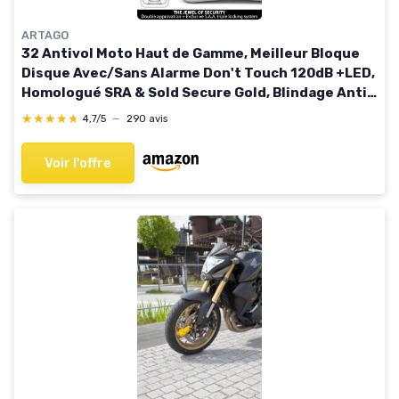
ARTAGO
32 Antivol Moto Haut de Gamme, Meilleur Bloque
Disque Avec/Sans Alarme Don't Touch 120dB +LED,
Homologué SRA & Sold Secure Gold, Blindage Anti-
Perçage 5mm, Exclusif Triple Verrouillage 15.5mm
★★★★★
★★★★★
4,7/5
—
290 avis
Voir l'offre