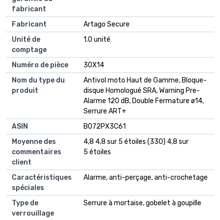
fabricant
Fabricant
Artago Secure
Unité de
1.0 unité
comptage
Numéro de pièce
30X14
Nom du type du
Antivol moto Haut de Gamme, Bloque-
produit
disque Homologué SRA, Warning Pre-
Alarme 120 dB, Double Fermature ø14,
Serrure ART+
ASIN
B072PX3C61
Moyenne des
4,8 4,8 sur 5 étoiles (330) 4,8 sur
commentaires
5 étoiles
client
Caractéristiques
Alarme, anti-perçage, anti-crochetage
spéciales
Type de
Serrure à mortaise, gobelet à goupille
verrouillage