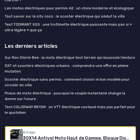
Les motos électriques pour permis A2 : un choix moderne et écologique
Tout savoir sur le city coco : le scooter électrique qui séduit la ville
Test TODIMART X5S : une trottinette électrique puissante mais pas si «
ultra légère » que ça
Les derniers articles
Sur Ron Storm Bee : la moto électrique tout terrain qui bouscule l’enduro
SXT et scooters électriques urbains : comprendre une offre en pleine
mutation
Scooter électrique sans permis : comment choisir le bon modèle pour
circuler en ville
Pneus de moto électrique : pourquoi le couple instantané change la
donne sur l'usure
Test COLORWAY BK15M : un VTT électrique costaud mais pas parfait pour
le quotidien
Moto-électrique.net
Artago
30X14 Antivol Moto Haut de Gamme, Bloque Disque avec Alarme Intelligente Don't Touch 120dB LED, Homologué SRA & Sold Secure Gold, Blindage Anti-Perçage 5mm, Bloc Endurci Double Verrouillage Ø14 14 mm