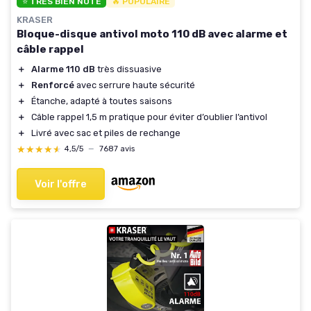
⭐ TRÈS BIEN NOTÉ
🔥 POPULAIRE
KRASER
Bloque-disque antivol moto 110 dB avec alarme et
câble rappel
＋
Alarme 110 dB
très dissuasive
＋
Renforcé
avec serrure haute sécurité
＋
Étanche, adapté à toutes saisons
＋
Câble rappel 1,5 m pratique pour éviter d’oublier l’antivol
＋
Livré avec sac et piles de rechange
★★★★★
★★★★★
4,5/5
—
7687 avis
Voir l'offre