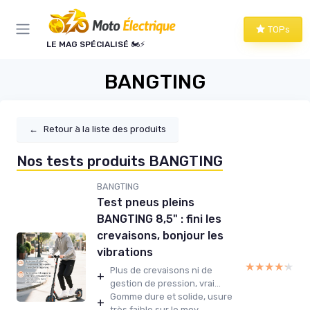
Panneau de gestion des cookies
TOPs
LE MAG SPÉCIALISÉ 🏍️⚡
BANGTING
←
Retour à la liste des produits
Nos tests produits BANGTING
BANGTING
Test pneus pleins
BANGTING 8,5" : fini les
crevaisons, bonjour les
vibrations
★★★★★
★★★★★
Plus de crevaisons ni de
+
gestion de pression, vrai...
Gomme dure et solide, usure
+
très faible sur le moy...