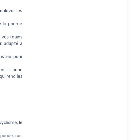
enlever les
de la paume
à vos mains
ir, adapté à
justée pour
.
n silicone
ui rend les
cyclisme, le
e pouce, ces