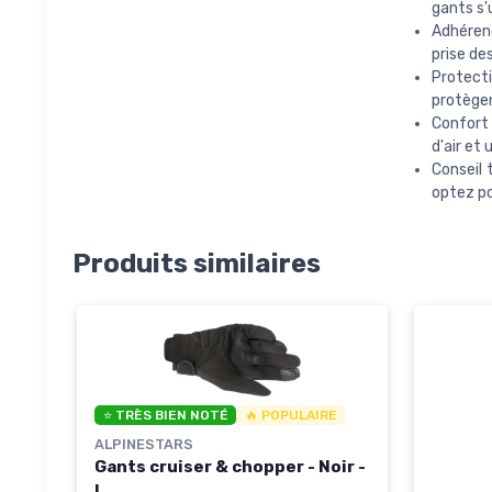
gants s'u
Adhérenc
prise de
Protecti
protègen
Confort 
d'air et
Conseil 
optez po
Produits similaires
⭐ TRÈS BIEN NOTÉ
🔥 POPULAIRE
ALPINESTARS
Gants cruiser & chopper - Noir -
L