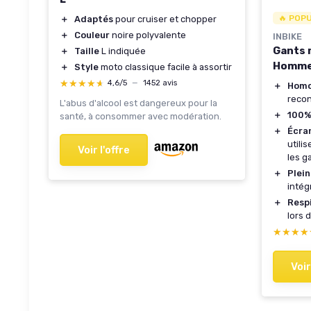
🔥 POP
＋
Adaptés
pour cruiser et chopper
＋
Couleur
noire polyvalente
INBIKE
Gants 
＋
Taille
L indiquée
Homme
＋
Style
moto classique facile à assortir
★★★★★
★★★★★
4,6/5
—
1452 avis
＋
Homo
reco
L'abus d'alcool est dangereux pour la
＋
100%
santé, à consommer avec modération.
＋
Écran
utili
Voir l'offre
les g
＋
Plein
intég
＋
Resp
lors 
★★★★
★★★★
Voir