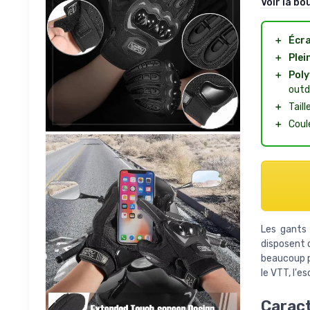
Voir la bo
＋
Écra
＋
Plei
＋
Poly
outd
＋
Taill
＋
Coul
Les gants
disposent 
beaucoup pl
le VTT, l'e
Caract