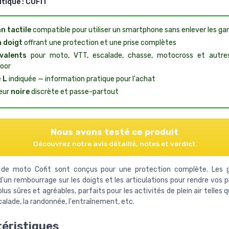
utique :
COFIT
n tactile
compatible pour utiliser un smartphone sans enlever les ga
n doigt
offrant une protection et une prise complètes
valents
pour moto, VTT, escalade, chasse, motocross et autre
oor
e
L
indiquée — information pratique pour l'achat
eur
noire
discrète et passe-partout
Nous avons testé ce produit
Découvrez notre avis détaillé, notes et verdict
 de moto Cofit sont conçus pour une protection complète. Les g
d'un rembourrage sur les doigts et les articulations pour rendre vos
us sûres et agréables, parfaits pour les activités de plein air telles 
scalade, la randonnée, l'entraînement, etc.
éristiques