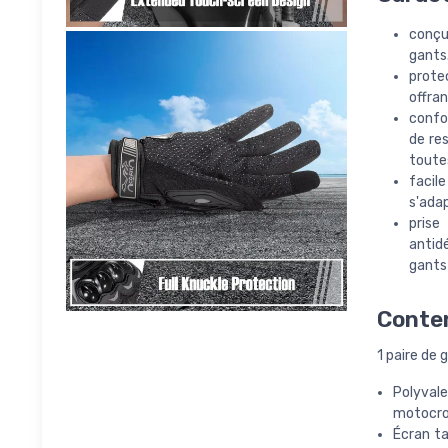
conçu
gants
prote
offra
confo
de res
toutes
facil
s'adap
prise
antidé
gants
Conten
1 paire de
Polyvale
motocros
Écran ta