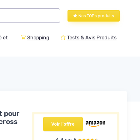
Nos TOPs produits
 et
Shopping
Tests & Avis Produits
t pour
cross
Voir l'offre
4,4 sur 5
★★★★★
★★★★★