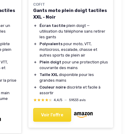
COFIT
actiles
Gants moto plein doigt tactiles
XXL - Noir
ser un
＋
Écran tactile
plein doigt —
les
utilisation du téléphone sans retirer
les gants
mplète
＋
Polyvalents
pour moto, VTT,
e plein
motocross, escalade, chasse et
autres sports de plein air
 VTT,
＋
Plein doigt
pour une protection plus
 et
couvrante des mains
＋
Taille XXL
disponible pour les
 la prise
grandes mains
＋
Couleur noire
discrète et facile à
n main
assortir
paume
★★★★★
★★★★★
4,4/5
—
59533 avis
Voir l'offre