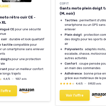
COFIT
ULAIRE
Gants moto plein doigt t
(M, noir)
moto rétro cuir CE -
＋
Tactiles
: permettent d'utili
 XL
smartphone ou un GPS sans 
logué CE
pour une sécurité
enlever
nnue
＋
Plein doigt
: protection co
 cuir
: durable et look qualitatif
des doigts pour les sports d
air
 tactile
compatible pour
ser un smartphone sans enlever
＋
Polyvalents
: adaptés moto,
ants
escalade, chasse, motocross
autres activités
 doigts
pour une protection
rale
＋
Confort
: coupe pensée pour
en main des commandes
irant
pour un meilleur confort
de longs trajets
＋
Adhérence
: bonne prise e
grâce aux matériaux de la 
★
★
4,4/5
—
1557 avis
★★★★★
★★★★★
4,4/5
—
59533 avis
 l'offre
Voir l'offre