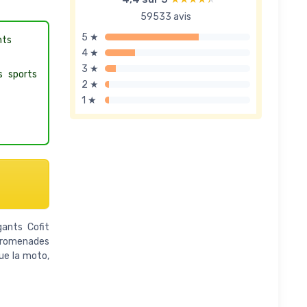
59533 avis
5 ★
nts
4 ★
3 ★
s sports
2 ★
1 ★
ants Cofit
 promenades
que la moto,