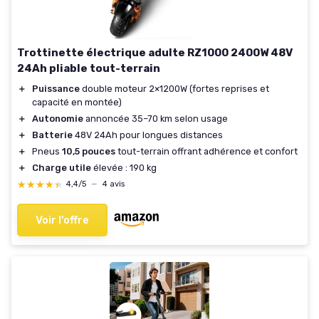
Trottinette électrique adulte RZ1000 2400W 48V
24Ah pliable tout-terrain
＋
Puissance
double moteur 2×1200W (fortes reprises et
capacité en montée)
＋
Autonomie
annoncée 35–70 km selon usage
＋
Batterie
48V 24Ah pour longues distances
＋
Pneus
10,5 pouces
tout-terrain offrant adhérence et confort
＋
Charge utile
élevée : 190 kg
★★★★★
★★★★★
4,4/5
—
4 avis
Voir l'offre