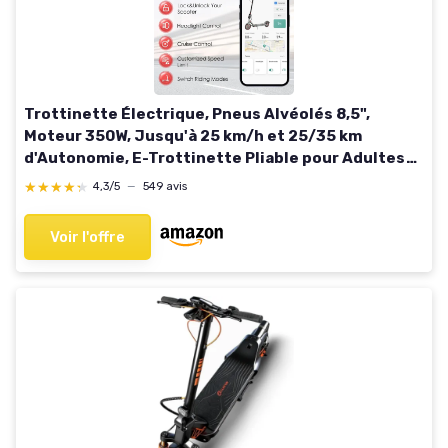
Trottinette Électrique, Pneus Alvéolés 8,5",
Moteur 350W, Jusqu'à 25 km/h et 25/35 km
d'Autonomie, E-Trottinette Pliable pour Adultes
avec Frein à Tambour D8pro-37km-rouge
★★★★★
★★★★★
4,3/5
—
549 avis
Voir l'offre