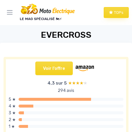
Panneau de gestion des cookies
TOPs
LE MAG SPÉCIALISÉ 🏍️⚡
EVERCROSS
Voir l'offre
4,3 sur 5
★★★★★
★★★★★
294 avis
5 ★
4 ★
3 ★
2 ★
1 ★