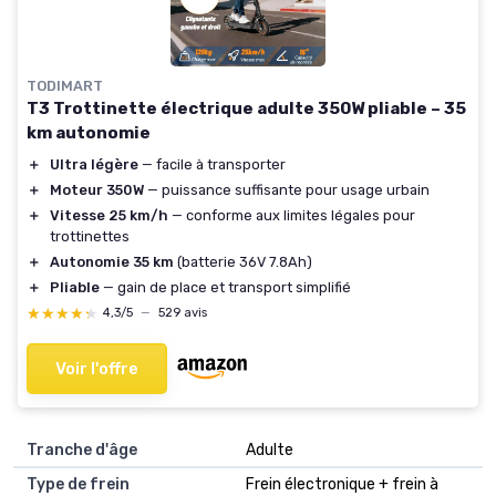
TODIMART
T3 Trottinette électrique adulte 350W pliable – 35
km autonomie
＋
Ultra légère
— facile à transporter
＋
Moteur 350W
— puissance suffisante pour usage urbain
＋
Vitesse 25 km/h
— conforme aux limites légales pour
trottinettes
＋
Autonomie 35 km
(batterie 36V 7.8Ah)
＋
Pliable
— gain de place et transport simplifié
★★★★★
★★★★★
4,3/5
—
529 avis
Voir l'offre
Tranche d'âge
‎Adulte
Type de frein
‎Frein électronique + frein à