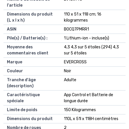
l'article
Dimensions du produit
‎110 x 51 x 118 cm; 16
(L x l x h)
kilogrammes
ASIN
‎B0CQ7PMRR1
Pile(s) / Batterie(s) :
1 Lithium-ion - incluse(s)
Moyenne des
4,3 4,3 sur 5 étoiles (294) 4,3
commentaires client
sur 5 étoiles
Marque
EVERCROSS
Couleur
Noir
Tranche d'âge
Adulte
(description)
Caractéristique
App Control et Batterie de
spéciale
longue durée
Limite de poids
150 Kilogrammes
Dimensions du produit
110L x 51l x 118H centimètres
Nombre de roues
2