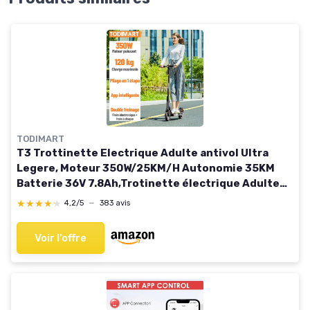
TODIMART
T3 Trottinette Electrique Adulte antivol Ultra
Legere, Moteur 350W/25KM/H Autonomie 35KM
Batterie 36V 7.8Ah,Trotinette électrique Adulte
Pliable pneus nid d'abeille increvables, Charge
★★★★★
★★★★★
4,2/5
—
383 avis
120kg 350W-7.8Ah(Avec APP)
Voir l'offre