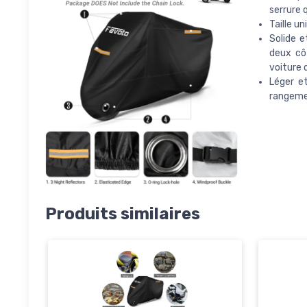
serrure q
Taille un
Solide e
deux côt
voiture 
Léger et
rangemen
Produits similaires