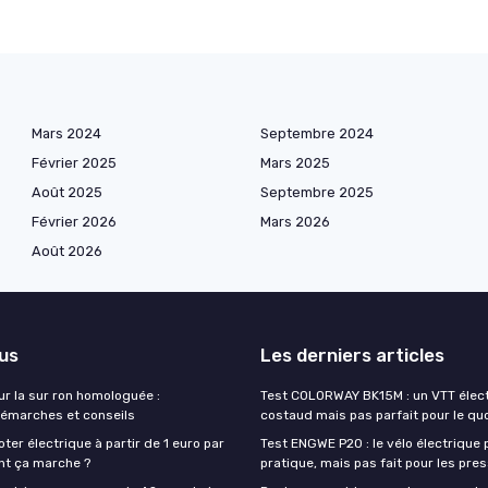
Mars 2024
Septembre 2024
Février 2025
Mars 2025
Août 2025
Septembre 2025
Février 2026
Mars 2026
Août 2026
lus
Les derniers articles
ur la sur ron homologuée :
Test COLORWAY BK15M : un VTT élec
émarches et conseils
costaud mais pas parfait pour le qu
ter électrique à partir de 1 euro par
Test ENGWE P20 : le vélo électrique p
nt ça marche ?
pratique, mais pas fait pour les pre