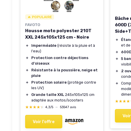
🔥 POPULAIRE
Bâche 
600D (
FAVOTO
Housse moto polyester 210T
Side+T
XXL 245x105x125 cm - Noire
＋
Étan
et de
＋
Imperméable
(résiste à la pluie et à
l'eau)
＋
600
＋
Protection contre déjections
＋
5 ba
d'oiseaux
visibi
＋
Résistante à la poussière, neige et
＋
2 ou
pluie
conde
＋
Protection solaire
(protège contre
＋
Comp
les UV)
modèl
dimen
＋
Grande taille XXL
245x105x125 cm
adaptée aux motos/scooters
★★★★
★★★★
★★★★★
★★★★★
4,3/5
—
53547 avis
Voir
Voir l'offre