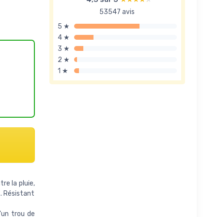
53547 avis
5 ★
4 ★
3 ★
2 ★
1 ★
re la pluie,
s. Résistant
'un trou de