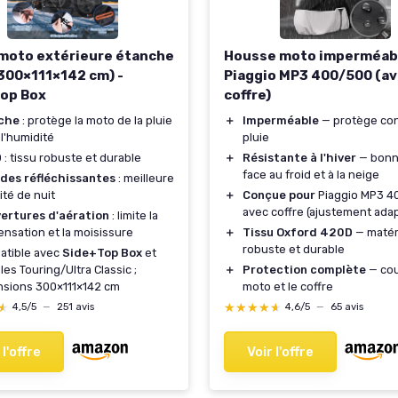
moto extérieure étanche
Housse moto imperméab
300×111×142 cm) -
Piaggio MP3 400/500 (a
op Box
coffre)
che
: protège la moto de la pluie
＋
Imperméable
— protège con
 l'humidité
pluie
D
: tissu robuste et durable
＋
Résistante à l'hiver
— bonn
face au froid et à la neige
ndes réfléchissantes
: meilleure
lité de nuit
＋
Conçue pour
Piaggio MP3 4
avec coffre (ajustement ada
vertures d'aération
: limite la
nsation et la moisissure
＋
Tissu Oxford 420D
— matér
robuste et durable
atible avec
Side+Top Box
et
es Touring/Ultra Classic ;
＋
Protection complète
— cou
sions 300×111×142 cm
moto et le coffre
★
★
★★★★★
★★★★★
4,5/5
—
251 avis
4,6/5
—
65 avis
 l'offre
Voir l'offre