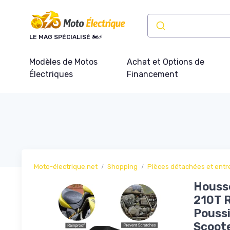
Panneau de gestion des cookies
LE MAG SPÉCIALISÉ 🏍️⚡
Modèles de Motos
Achat et Options de
Électriques
Financement
Moto-électrique.net
Shopping
Pièces détachées et entr
Housse
210T R
Poussi
Scoot