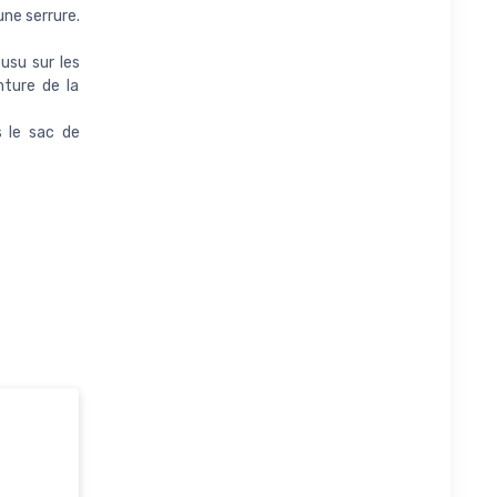
une serrure.
usu sur les
nture de la
s le sac de