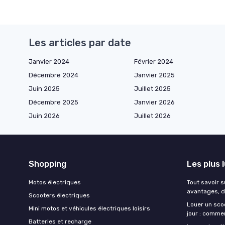
Les articles par date
Janvier 2024
Février 2024
Décembre 2024
Janvier 2025
Juin 2025
Juillet 2025
Décembre 2025
Janvier 2026
Juin 2026
Juillet 2026
Shopping
Les plus 
Motos électriques
Tout savoir s
avantages, d
Scooters électriques
Louer un scoo
Mini motos et véhicules électriques loisirs
jour : comme
Batteries et recharge