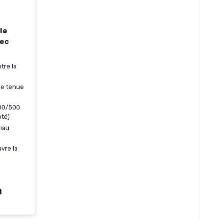
le
vec
tre la
e tenue
00/500
pté)
iau
vre la