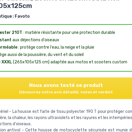
05x125cm
utique :
Favoto
ester 210T
: matière résistante pour une protection durable
stant
aux déjections d'oiseaux
erméable
: protège contre l'eau, la neige et la pluie
ge aussi de la poussière, du vent et du soleil
e
XXXL
(265x105x125 cm) adaptée aux motos et scooters custom
Nous avons testé ce produit
Découvrez notre avis détaillé, notes et verdict
riel - La housse est faite de tissu polyester 190 T pour protéger cont
ère, la chaleur, les rayons ultraviolets et les rayures et les intempérie
ctions d'oiseaux.
ion antivol - Cette housse de motocyclette sécurisée est munie d