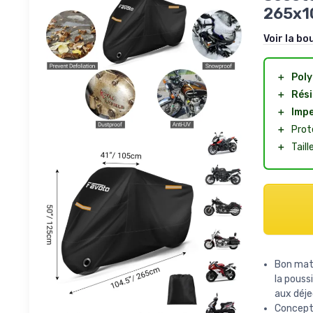
265x1
Voir la bo
＋
Poly
＋
Rési
＋
Imp
＋
Protè
＋
Taill
Bon maté
la poussi
aux déje
Concept