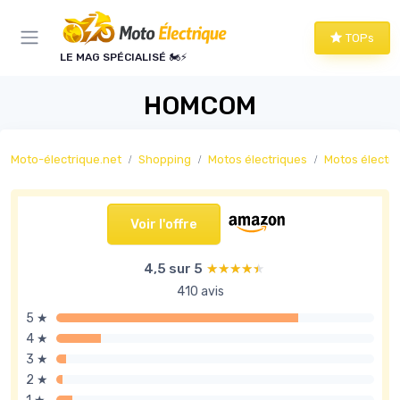
Panneau de gestion des cookies
TOPs
LE MAG SPÉCIALISÉ 🏍️⚡
HOMCOM
Moto-électrique.net
Shopping
Motos électriques
Motos électri
Voir l'offre
4,5 sur 5
★★★★★
★★★★★
410 avis
5 ★
4 ★
3 ★
2 ★