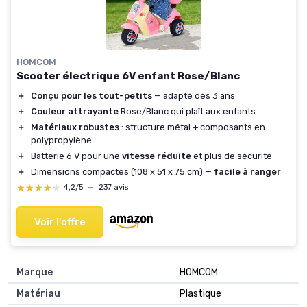
HOMCOM
Scooter électrique 6V enfant Rose/Blanc
＋
Conçu pour les tout-petits
— adapté dès 3 ans
＋
Couleur attrayante
Rose/Blanc qui plaît aux enfants
＋
Matériaux robustes
: structure métal + composants en
polypropylène
＋
Batterie 6 V pour une
vitesse réduite
et plus de sécurité
＋
Dimensions compactes (108 x 51 x 75 cm) —
facile à ranger
★★★★★
★★★★★
4,2/5
—
237 avis
Voir l'offre
Marque
HOMCOM
Matériau
Plastique