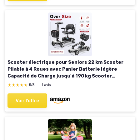
Scooter électrique pour Seniors 22 km Scooter
Pliable à 4 Roues avec Panier Batterie légère
Capacité de Charge jusqu'à 190 kg Scooter
électrique Argent-12ah
★★★★★
★★★★★
5/5
—
1 avis
Voir l'offre