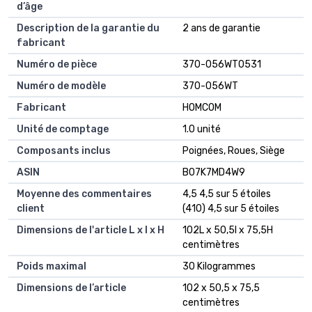
d’âge
Description de la garantie du
2 ans de garantie
fabricant
Numéro de pièce
370-056WT0531
Numéro de modèle
370-056WT
Fabricant
HOMCOM
Unité de comptage
1.0 unité
Composants inclus
Poignées, Roues, Siège
ASIN
B07K7MD4W9
Moyenne des commentaires
4,5 4,5 sur 5 étoiles
client
(410) 4,5 sur 5 étoiles
Dimensions de l'article L x l x H
102L x 50,5l x 75,5H
centimètres
Poids maximal
30 Kilogrammes
Dimensions de l’article
102 x 50,5 x 75,5
centimètres