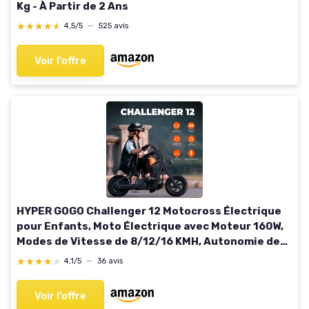
Kg - À Partir de 2 Ans
★★★★★
★★★★★
4,5/5
—
525 avis
Voir l'offre
HYPER GOGO Challenger 12 Motocross Électrique
pour Enfants, Moto Électrique avec Moteur 160W,
Modes de Vitesse de 8/12/16 KMH, Autonomie de
16KM pour Les Enfants 6-12 Ans (Noir)
★★★★★
★★★★★
4,1/5
—
36 avis
Voir l'offre