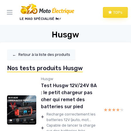
Panneau de gestion des cookies
TOPs
LE MAG SPÉCIALISÉ 🏍️⚡
Husgw
←
Retour à la liste des produits
Nos tests produits Husgw
Husgw
Test Husgw 12V/24V 8A
: le petit chargeur pas
cher qui remet des
batteries sur pied
★★★★★
★★★★★
Recharge correctement les
+
batteries 12V (auto, mot...
Capable de lancer la charge
+
sur des batteries très...