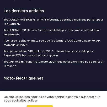
Les derniers articles
Test COLORWAY BK15M : un VTT électrique costaud mais pas parfait pour
le quotidien
Test ENGWE P20 : le vélo électrique pliable pratique, mais pas fait pour
les pressés
Recharge rapide en moto : ce que le standard CCS Combo apporte aux
motards en 2026
Test pneus pleins VOLOHAS 70/60-7,5 : la solution increvable pour
Segway ZT3 Pro… mais pas sans galère
Test HITWAY H11 : une trottinette électrique puissante mais pas pour tout
le monde
Moto-électrique.net
Ce site utilise des cookies et vous donne le contrôle sur ceux que
vous souhaitez activer
Mentions légales
Politique de confidentialité