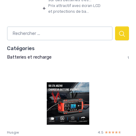
Prix attractif avec écran LCD
+
et protections de ba...
Catégories
Batteries et recharge
1
Husgw
4.5
☆☆☆☆☆
★★★★★