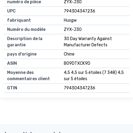
numéro de pièce
ZYX-J30
UPC
794304347236
fabriquant
Husgw
Numéro du modèle
ZYX-J30
Description de la
30 Day Warranty Against
garantie
Manufacturer Defects
pays d'origine
Chine
ASIN
B09DTXCK9D
Moyenne des
4,5 4,5 sur 5 étoiles (7 348) 4,5
commentaires client
sur 5 étoiles
GTIN
794304347236