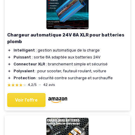
Chargeur automatique 24V 8A XLR pour batteries
plomb
＋
Intelligent
: gestion automatique de la charge
＋
Puissant
: sortie 8A adaptée aux batteries 24V
＋
Connecteur XLR
: branchement simple et sécurisé
＋
Polyvalent
: pour scooter, fauteuil roulant, voiture
＋
Protection
: sécurité contre surcharge et surchauffe
★★★★★
★★★★★
4,2/5
—
42 avis
Voir l'offre