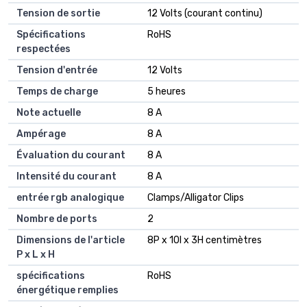
Tension de sortie
12 Volts (courant continu)
Spécifications
RoHS
respectées
Tension d'entrée
12 Volts
Temps de charge
5 heures
Note actuelle
8 A
Ampérage
8 A
Évaluation du courant
8 A
Intensité du courant
8 A
entrée rgb analogique
Clamps/Alligator Clips
Nombre de ports
2
Dimensions de l'article
8P x 10l x 3H centimètres
P x L x H
spécifications
RoHS
énergétique remplies