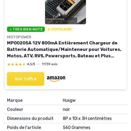
⭐ TRÈS BIEN NOTÉ
🔥 POPULAIRE
MOTOPOWER
MP00205A 12V 800mA Entièrement Chargeur de
Batterie Automatique/Mainteneur pour Voitures,
Motos, ATV, RVS, Powersports, Bateau et Plus
Encore 1) - 12V 800mA [ Junior ]
★★★★★
★★★★★
4,5/5
—
11739 avis
Voir l'offre
Marque
Husgw
Couleur
noir
Dimensions du produit
8P x 10l x 3H centimètres
Poids de l'article
560 Grammes