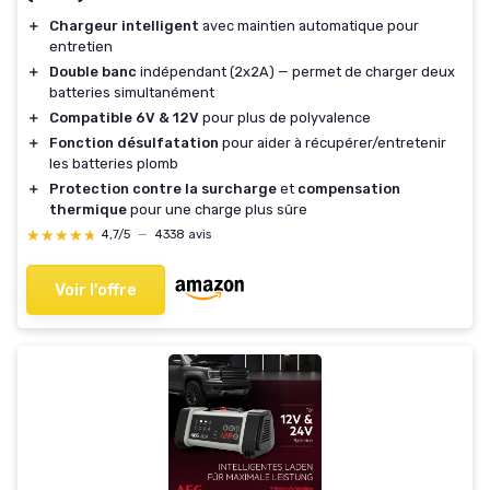
＋
Chargeur intelligent
avec maintien automatique pour
entretien
＋
Double banc
indépendant (2x2A) — permet de charger deux
batteries simultanément
＋
Compatible 6V & 12V
pour plus de polyvalence
＋
Fonction désulfatation
pour aider à récupérer/entretenir
les batteries plomb
＋
Protection contre la surcharge
et
compensation
thermique
pour une charge plus sûre
★★★★★
★★★★★
4,7/5
—
4338 avis
Voir l'offre