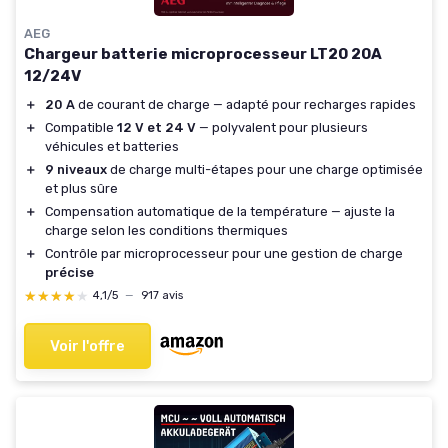
AEG
Chargeur batterie microprocesseur LT20 20A
12/24V
＋
20 A
de courant de charge — adapté pour recharges rapides
＋
Compatible
12 V et 24 V
— polyvalent pour plusieurs
véhicules et batteries
＋
9 niveaux
de charge multi-étapes pour une charge optimisée
et plus sûre
＋
Compensation automatique de la température — ajuste la
charge selon les conditions thermiques
＋
Contrôle par microprocesseur pour une gestion de charge
précise
★★★★★
★★★★★
4,1/5
—
917 avis
Voir l'offre