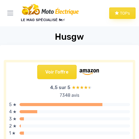
Panneau de gestion des cookies
TOPs
LE MAG SPÉCIALISÉ 🏍️⚡
Husgw
Voir l'offre
4,5 sur 5
★★★★★
★★★★★
7348 avis
5 ★
4 ★
3 ★
2 ★
1 ★