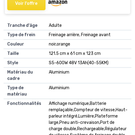
Voir l'offre
Tranche d'âge
‎Adulte
Type de frein
‎Freinage arrière, Freinage avant
Couleur
‎noir,orange
Taille
‎121.5 cm x 61 cm x 123 cm
Style
‎S5-600W 48V 13Ah(40-55KM)
Matériau du
‎Aluminium
cadre
Type de
‎Aluminium
matériau
Fonctionnalités
‎Affichage numérique,Batterie
remplaçable,Compteur de vitesse,Haut-
parleur intégré,Lumière,Plateforme
large,Pneu anti-crevaison,Port de
charge double,Rechargeable,Régulateur