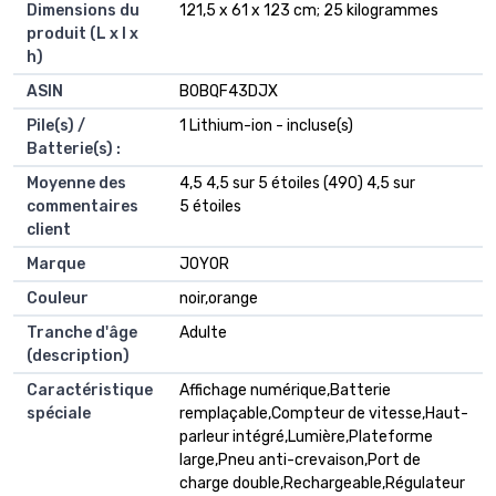
Dimensions du
‎121,5 x 61 x 123 cm; 25 kilogrammes
produit (L x l x
h)
ASIN
‎B0BQF43DJX
Pile(s) /
1 Lithium-ion - incluse(s)
Batterie(s) :
Moyenne des
4,5 4,5 sur 5 étoiles (490) 4,5 sur
commentaires
5 étoiles
client
Marque
JOYOR
Couleur
noir,orange
Tranche d'âge
Adulte
(description)
Caractéristique
Affichage numérique,Batterie
spéciale
remplaçable,Compteur de vitesse,Haut-
parleur intégré,Lumière,Plateforme
large,Pneu anti-crevaison,Port de
charge double,Rechargeable,Régulateur