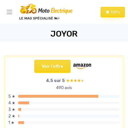
Panneau de gestion des cookies
TOPs
LE MAG SPÉCIALISÉ 🏍️⚡
JOYOR
Voir l'offre
4,5 sur 5
★★★★★
★★★★★
490 avis
5 ★
4 ★
3 ★
2 ★
1 ★