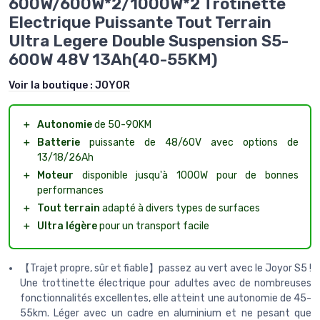
600W/600W*2/1000W*2 Trotinette
Electrique Puissante Tout Terrain
Ultra Legere Double Suspension S5-
600W 48V 13Ah(40-55KM)
Voir la boutique :
JOYOR
＋
Autonomie
de 50-90KM
＋
Batterie
puissante de 48/60V avec options de
13/18/26Ah
＋
Moteur
disponible jusqu'à 1000W pour de bonnes
performances
＋
Tout terrain
adapté à divers types de surfaces
＋
Ultra légère
pour un transport facile
【Trajet propre, sûr et fiable】passez au vert avec le Joyor S5 !
Une trottinette électrique pour adultes avec de nombreuses
fonctionnalités excellentes, elle atteint une autonomie de 45-
55km. Léger avec un cadre en aluminium et ne pesant que