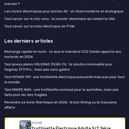
marche ?
Les motos électriques pour permis A2 : un choix moderne et écologique
Tout savoir sur le city coco : le scooter électrique qui séduit la ville
Tout savoir sur la moto électrique de 11 kW
Les derniers articles
Recharge rapide en moto : ce que le standard CCS Combo apporte aux
motards en 2026
Test pneus pleins VOLOHAS 70/60-7,5 : la solution increvable pour
Segway ZT3 Pro… mais pas sans galère
Test HITWAY H11 : une trottinette électrique puissante mais pas pour tout
le monde
Test NAVEE N65i : une trottinette costaud pour le quotidien, mais pas
faite pour les dos fragiles
Revendre sa moto thermique en 2026 : le bon timing ou la mauvaise
affaire
Moto-électrique.net
JOYOR
Trottinette Électrique Adulte S/T Série