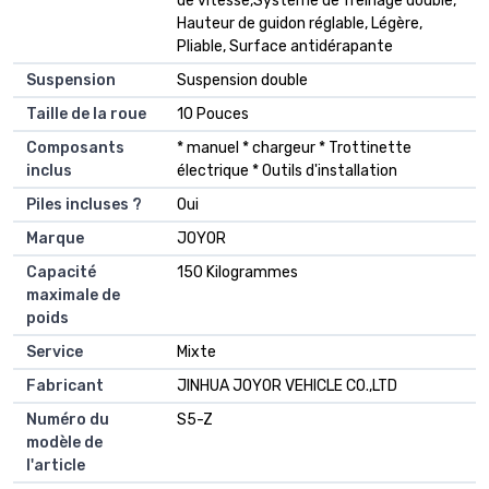
de vitesse,Système de freinage double,
Hauteur de guidon réglable, Légère,
Pliable, Surface antidérapante
Suspension
‎Suspension double
Taille de la roue
‎10 Pouces
Composants
‎* manuel * chargeur * Trottinette
inclus
électrique * Outils d'installation
Piles incluses ?
‎Oui
Marque
‎JOYOR
Capacité
‎150 Kilogrammes
maximale de
poids
Service
‎Mixte
Fabricant
‎JINHUA JOYOR VEHICLE CO.,LTD
Numéro du
‎S5-Z
modèle de
l'article