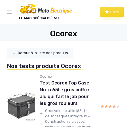
Panneau de gestion des cookies
TOPs
LE MAG SPÉCIALISÉ 🏍️⚡
Ocorex
←
Retour à la liste des produits
Nos tests produits Ocorex
Ocorex
Test Ocorex Top Case
Moto 65L : gros coffre
alu qui fait le job pour
les gros rouleurs
★★★★★
★★★★★
Gros volume utile (65L) :
+
deux casques intégraux +...
Construction alu assez
+
solide avec doublure intéri...