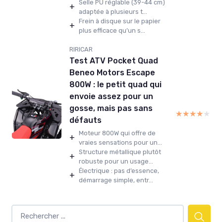
Selle PU réglable (39-44 cm)
+
adaptée à plusieurs t...
Frein à disque sur le papier
+
plus efficace qu’un s...
RIRICAR
Test ATV Pocket Quad
Beneo Motors Escape
800W : le petit quad qui
envoie assez pour un
gosse, mais pas sans
★★★★★
★★★★★
défauts
Moteur 800W qui offre de
+
vraies sensations pour un...
Structure métallique plutôt
+
robuste pour un usage...
Électrique : pas d’essence,
+
démarrage simple, entr...