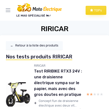
Panneau de gestion des cookies
TOPs
LE MAG SPÉCIALISÉ 🏍️⚡
RIRICAR
←
Retour à la liste des produits
Nos tests produits RIRICAR
RIRICAR
Test RIRIBIKE RTX3 24V :
une draisienne
électrique sympa sur le
papier, mais avec des
★★★★★
★★★★★
gros doutes en pratique
Concept fun de draisienne
+
électrique avec deux vit...