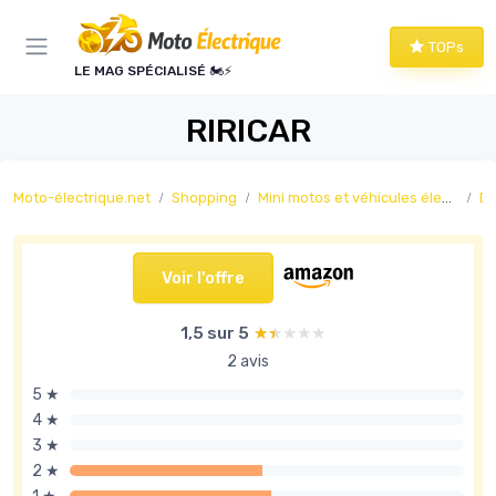
Panneau de gestion des cookies
TOPs
LE MAG SPÉCIALISÉ 🏍️⚡
RIRICAR
Moto-électrique.net
Shopping
Mini motos et véhicules électriques loisirs
Dra
Voir l'offre
1,5 sur 5
★★★★★
★★★★★
2 avis
5 ★
4 ★
3 ★
2 ★