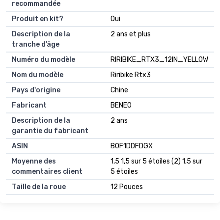
recommandée
Produit en kit?
Oui
Description de la
2 ans et plus
tranche d’âge
Numéro du modèle
RIRIBIKE_RTX3_12IN_YELLOW
Nom du modèle
Riribike Rtx3
Pays d'origine
Chine
Fabricant
BENEO
Description de la
2 ans
garantie du fabricant
ASIN
B0F1DDFDGX
Moyenne des
1,5 1,5 sur 5 étoiles (2) 1,5 sur
commentaires client
5 étoiles
Taille de la roue
12 Pouces