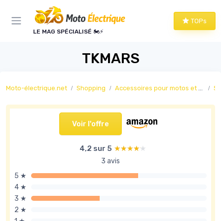
Panneau de gestion des cookies
TOPs
LE MAG SPÉCIALISÉ 🏍️⚡
TKMARS
Moto-électrique.net
Shopping
Accessoires pour motos et scooters électriques
Sé
Voir l'offre
4,2 sur 5
★★★★★
★★★★★
3 avis
5 ★
4 ★
3 ★
2 ★