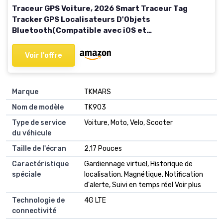
Traceur GPS Voiture, 2026 Smart Traceur Tag
Tracker GPS Localisateurs D'Objets
Bluetooth(Compatible avec iOS et
Android),Couverture Mondiale en Temps Réel,sans
Abonnement pour Valises/Portefeuilles
Voir l'offre
Marque
TKMARS
Nom de modèle
TK903
Type de service
Voiture, Moto, Velo, Scooter
du véhicule
Taille de l'écran
2,17 Pouces
Caractéristique
Gardiennage virtuel, Historique de
spéciale
localisation, Magnétique, Notification
d'alerte, Suivi en temps réel Voir plus
Technologie de
4G LTE
connectivité