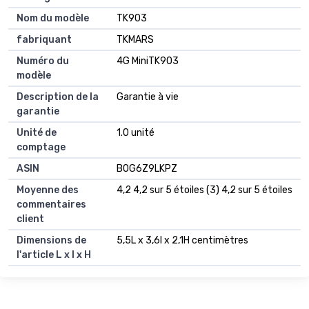
Nom du modèle
TK903
fabriquant
TKMARS
Numéro du
‎‎4G MiniTK903
modèle
Description de la
Garantie à vie
garantie
Unité de
1.0 unité
comptage
ASIN
B0G6Z9LKPZ
Moyenne des
4,2 4,2 sur 5 étoiles (3) 4,2 sur 5 étoiles
commentaires
client
Dimensions de
5,5L x 3,6l x 2,1H centimètres
l'article L x l x H