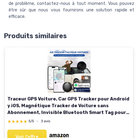
de problème, contactez-nous à tout moment. Vous pouvez
être sûr que nous vous fournirons une solution rapide et
efficace.
Produits similaires
Traceur GPS Voiture, Car GPS Tracker pour Android
y iOS, Magnétique Tracker de Voiture sans
Abonnement, Invisible Bluetooth Smart Tag pour
Moto/Wagons/Vélo (Noir)
★★★★★
★★★★★
5/5
—
3 avis
Voir l'offre