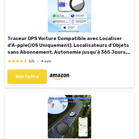
Traceur GPS Voiture Compatible avec Localiser
d'A-pple(iOS Uniquement), Localisateurs d'Objets
sans Abonnement, Autonomie jusqu'à 365 Jours,
Étanchéité IP65, Housse Silicone Magnétique
★★★★★
★★★★★
5/5
—
4 avis
Fournie (Noir)
Voir l'offre