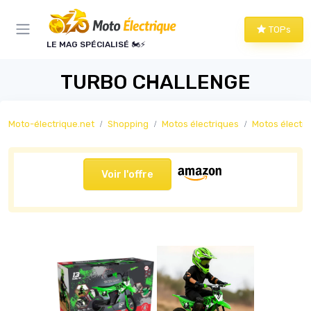
Panneau de gestion des cookies
TOPs
LE MAG SPÉCIALISÉ 🏍️⚡
TURBO CHALLENGE
Moto-électrique.net
Shopping
Motos électriques
Motos électriqu
Voir l'offre