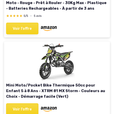
Moto - Rouge - Prêt à Rouler - 30Kg Max - Plastique
- Batteries Rechargeables - À partir de 3 ans
★★★★★
★★★★★
5/5
—
5 avis
Voir l'offre
Mini Moto/Pocket Bike Thermique 50cc pour
Enfant 5 à 8 Ans - XTRM 81 MX Storm - Couleurs au
Choix - Démarrage facile (Vert)
Voir l'offre