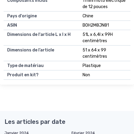
Composants inclus
1 mini moto électrique
de 12 pouces
Pays d'origine
Chine
ASIN
B0H2M8JN81
Dimensions de l'article L x l x H
51L x 6,4l x 99H
centimètres
Dimensions de l’article
51 x 64 x 99
centimètres
Type de matériau
Plastique
Produit en kit?
Non
Les articles par date
Janvier 2024
Février 2024