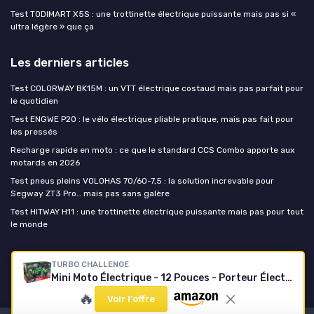
Test TODIMART X5S : une trottinette électrique puissante mais pas si «
ultra légère » que ça
Les derniers articles
Test COLORWAY BK15M : un VTT électrique costaud mais pas parfait pour
le quotidien
Test ENGWE P20 : le vélo électrique pliable pratique, mais pas fait pour
les pressés
Recharge rapide en moto : ce que le standard CCS Combo apporte aux
motards en 2026
Test pneus pleins VOLOHAS 70/60-7,5 : la solution increvable pour
Segway ZT3 Pro… mais pas sans galère
Test HITWAY H11 : une trottinette électrique puissante mais pas pour tout
le monde
Moto-électrique.net
TURBO CHALLENGE
Mini Moto Électrique - 12 Pouces - Porteur Électrique - 50Kg Max - 119345 - Vert - Batterie Rechargeable - 12V 80W - Démarrage au Guidon - Cadeau Anniversaire - Dès 6 Ans
🔥
Voir l'offre