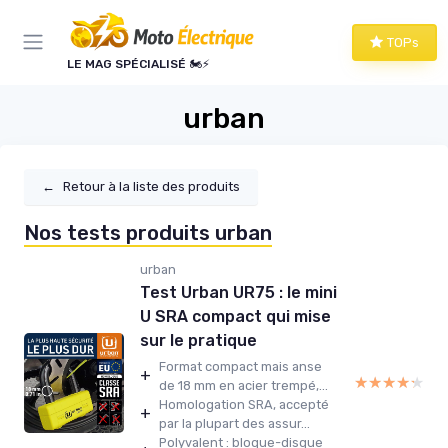
Panneau de gestion des cookies
TOPs
LE MAG SPÉCIALISÉ 🏍️⚡
urban
←
Retour à la liste des produits
Nos tests produits urban
urban
Test Urban UR75 : le mini
U SRA compact qui mise
sur le pratique
Format compact mais anse
+
★★★★★
★★★★★
de 18 mm en acier trempé,...
Homologation SRA, accepté
+
par la plupart des assur...
Polyvalent : bloque-disque