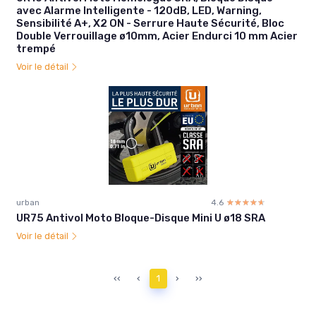
avec Alarme Intelligente - 120dB, LED, Warning,
Sensibilité A+, X2 ON - Serrure Haute Sécurité, Bloc
Double Verrouillage ø10mm, Acier Endurci 10 mm Acier
trempé
Voir le détail
urban
4.6
☆☆☆☆☆
★★★★★
UR75 Antivol Moto Bloque-Disque Mini U ø18 SRA
Voir le détail
‹‹
‹
1
›
››