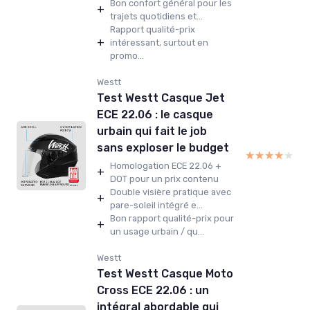
Bon confort général pour les
+
trajets quotidiens et...
Rapport qualité-prix
+
intéressant, surtout en
promo...
Westt
Test Westt Casque Jet
ECE 22.06 : le casque
urbain qui fait le job
sans exploser le budget
★★★★★
★★★★★
Homologation ECE 22.06 +
+
DOT pour un prix contenu
Double visière pratique avec
+
pare-soleil intégré e...
Bon rapport qualité-prix pour
+
un usage urbain / qu...
Westt
Test Westt Casque Moto
Cross ECE 22.06 : un
intégral abordable qui