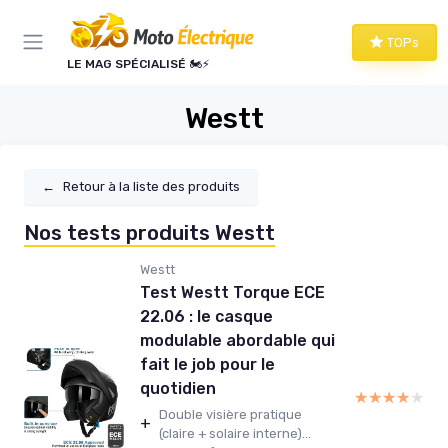
Panneau de gestion des cookies
TOPs
LE MAG SPÉCIALISÉ 🏍️⚡
Westt
←
Retour à la liste des produits
Nos tests produits Westt
Westt
Test Westt Torque ECE
22.06 : le casque
modulable abordable qui
fait le job pour le
quotidien
★★★★★
★★★★★
Double visière pratique
+
(claire + solaire interne)...