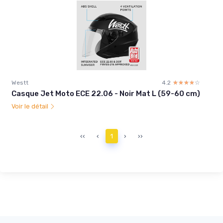
Westt
4.2
☆☆☆☆☆
★★★★★
Casque Jet Moto ECE 22.06 - Noir Mat L (59-60 cm)
Voir le détail
‹‹
‹
1
›
››