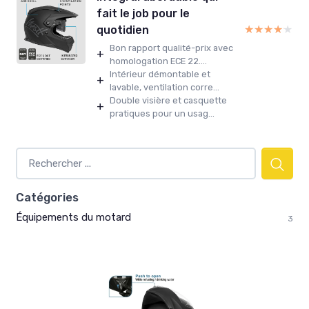
fait le job pour le
★★★★★
★★★★★
quotidien
Bon rapport qualité-prix avec
+
homologation ECE 22....
Intérieur démontable et
+
lavable, ventilation corre...
Double visière et casquette
+
pratiques pour un usag...
Catégories
Équipements du motard
3