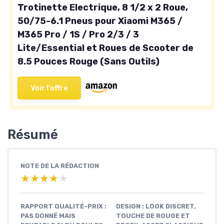
Trotinette Electrique, 8 1/2 x 2 Roue,
50/75-6.1 Pneus pour Xiaomi M365 /
M365 Pro / 1S / Pro 2/3 / 3
Lite/Essential et Roues de Scooter de
8.5 Pouces Rouge (Sans Outils)
Voir l'offre
Résumé
NOTE DE LA RÉDACTION
★★★★★
★★★★★
RAPPORT QUALITÉ-PRIX :
DESIGN : LOOK DISCRET,
PAS DONNÉ MAIS
TOUCHE DE ROUGE ET