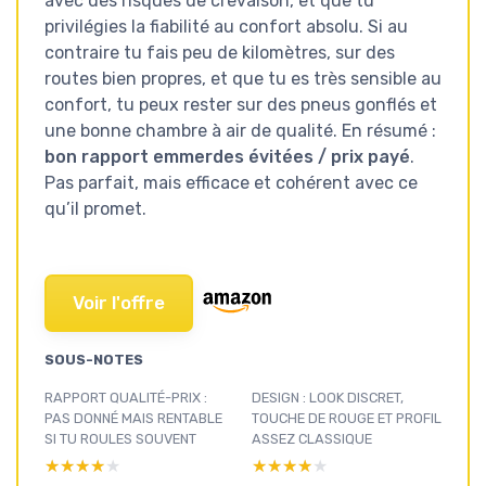
avec des risques de crevaison, et que tu
privilégies la fiabilité au confort absolu. Si au
contraire tu fais peu de kilomètres, sur des
routes bien propres, et que tu es très sensible au
confort, tu peux rester sur des pneus gonflés et
une bonne chambre à air de qualité. En résumé :
bon rapport emmerdes évitées / prix payé
.
Pas parfait, mais efficace et cohérent avec ce
qu’il promet.
Voir l'offre
SOUS-NOTES
RAPPORT QUALITÉ-PRIX :
DESIGN : LOOK DISCRET,
PAS DONNÉ MAIS RENTABLE
TOUCHE DE ROUGE ET PROFIL
SI TU ROULES SOUVENT
ASSEZ CLASSIQUE
★★★★★
★★★★★
★★★★★
★★★★★