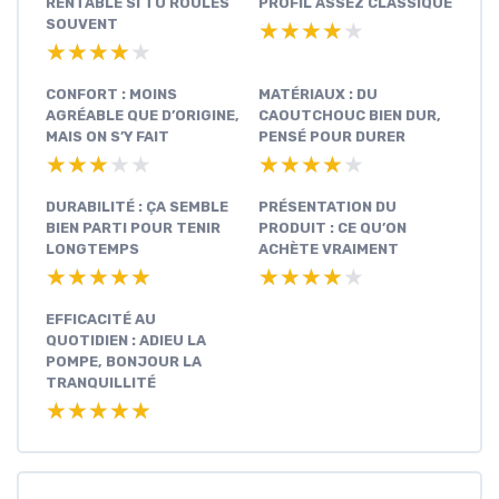
RENTABLE SI TU ROULES
PROFIL ASSEZ CLASSIQUE
SOUVENT
★★★★★
★★★★★
★★★★★
★★★★★
CONFORT : MOINS
MATÉRIAUX : DU
AGRÉABLE QUE D’ORIGINE,
CAOUTCHOUC BIEN DUR,
MAIS ON S’Y FAIT
PENSÉ POUR DURER
★★★★★
★★★★★
★★★★★
★★★★★
DURABILITÉ : ÇA SEMBLE
PRÉSENTATION DU
BIEN PARTI POUR TENIR
PRODUIT : CE QU’ON
LONGTEMPS
ACHÈTE VRAIMENT
★★★★★
★★★★★
★★★★★
★★★★★
EFFICACITÉ AU
QUOTIDIEN : ADIEU LA
POMPE, BONJOUR LA
TRANQUILLITÉ
★★★★★
★★★★★