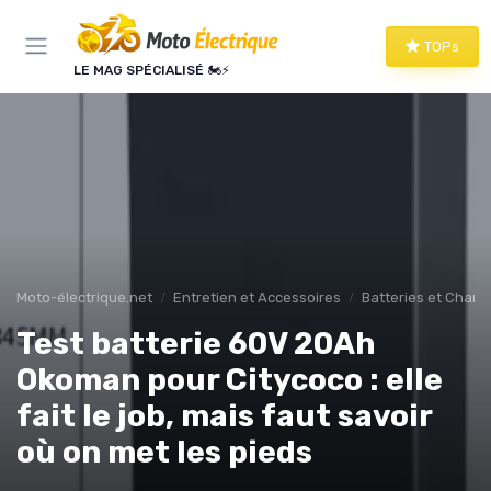
Panneau de gestion des cookies
TOPs
LE MAG SPÉCIALISÉ 🏍️⚡
Moto-électrique.net
Entretien et Accessoires
Batteries et Charg
Test batterie 60V 20Ah
Okoman pour Citycoco : elle
fait le job, mais faut savoir
où on met les pieds