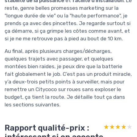
stabilité de la puissance
et
facilité d’installation
. Le
reste, genre belles promesses marketing sur la
"longue durée de vie" ou la "haute performance", je
prends ça avec des pincettes. Je regarde surtout si
ça démarre, si ça grimpe les côtes comme avant, et
si je ne me retrouve pas à pied au bout de 10 km.
Au final, après plusieurs charges/décharges,
quelques trajets avec passager, et quelques
montées bien raides, je peux dire que la batterie
fait globalement le job. C’est pas un produit miracle,
y’a deux-trois petits points à surveiller, mais pour
remettre un Citycoco sur roues sans exploser le
budget, ça tient la route. Je détaille tout ça dans
les sections suivantes.
Rapport qualité-prix :
★★★★★
★★★★★
intéressant si on accepte