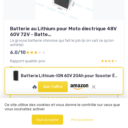
Batterie au Lithium pour Moto électrique 48V
60V 72V - Batte...
La grosse batterie chinoise qui fait le job (si on sait ce qu’on
achète)
6.0/10
★★★★★
★★★★★
Rapport qualité-prix
★★★★★
★★★★★
Design
★★★★★
★★★★★
Batterie
★★★★★
★★★★★
Batterie Lithium-ION 60V 20Ah pour Scooter Électrique
Durabilite
★★★★★
★★★★★
🔥
Voir l'offre
Lire le test produit complet
Ce site utilise des cookies et vous donne le contrôle sur ceux que
vous souhaitez activer
Tout accepter
Personnaliser