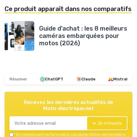
Ce produit apparaît dans nos comparatifs
Guide d'achat : les 8 meilleurs
caméras embarquées pour
motos (2026)
Résumer
ChatGPT
Claude
Mistral
Recevez les dernières actualités de
Moto-électrique.net
➔ Je m'inscris
*
En remplissant ce formulaire, j’accepte d’être contacté(e) à