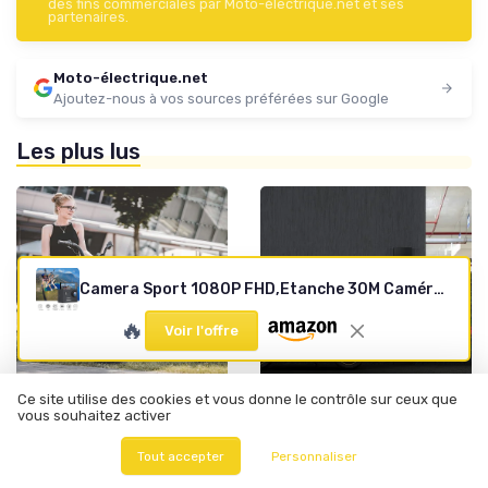
des fins commerciales par Moto-électrique.net et ses
partenaires.
Moto-électrique.net
Ajoutez-nous à vos sources préférées sur Google
Les plus lus
Camera Sport 1080P FHD,Etanche 30M Caméra d'action Grand Angle, avec Deux Piles Rechargeables 900 mAh Caméra Sport et kit d'accessoires (FHD 1080P) A01
🔥
Voir l'offre
Ce site utilise des cookies et vous donne le contrôle sur ceux que
•
•
vous souhaitez activer
Pièces de Rechange et Réparations
12/09/2025
Entretien des Motos Électriques
10/11/2025
Les pièces détachées
Tout savoir sur les jantes
Tout accepter
Personnaliser
essentielles pour l'iscooter
Tesla Model 3 : choix,
ix6
entretien et performances