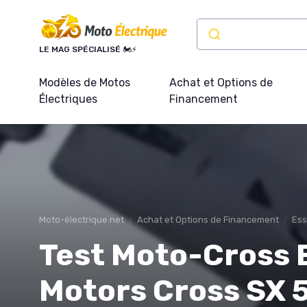
Panneau de gestion des cookies
LE MAG SPÉCIALISÉ 🏍️⚡
Modèles de Motos
Achat et Options de
Électriques
Financement
Moto-électrique.net
Achat et Options de Financement
Ess
Test Moto-Cross 
Motors Cross SX 50