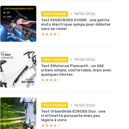
•
14/06/2026
Test Produit
Test EVERCROSS EV05M : une petite
moto électrique sympa pour débuter
sans se ruiner
★★★★★
★★★★★
•
14/06/2026
Test Produit
Test EMotorad Plymouth : un VAE
urbain simple, confortable, mais avec
quelques limites
★★★★★
★★★★★
•
14/06/2026
Test Produit
Test UrbanGlide ECROSS Duo : une
trottinette puissante mais pas
légère à vivre
★★★★★
★★★★★