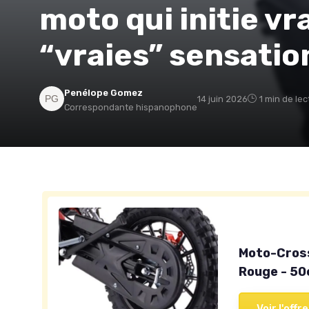
moto qui initie v
“vraies” sensatio
Penélope Gomez
14 juin 2026
1 min de lec
Correspondante hispanophone
Moto-Cross
Rouge - 50
Voir l'offre