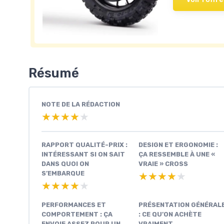
Résumé
NOTE DE LA RÉDACTION
★★★★★
★★★★★
RAPPORT QUALITÉ-PRIX :
DESIGN ET ERGONOMIE :
INTÉRESSANT SI ON SAIT
ÇA RESSEMBLE À UNE «
DANS QUOI ON
VRAIE » CROSS
S’EMBARQUE
★★★★★
★★★★★
★★★★★
★★★★★
PERFORMANCES ET
PRÉSENTATION GÉNÉRAL
COMPORTEMENT : ÇA
: CE QU’ON ACHÈTE
ENVOIE ASSEZ POUR UN
VRAIMENT