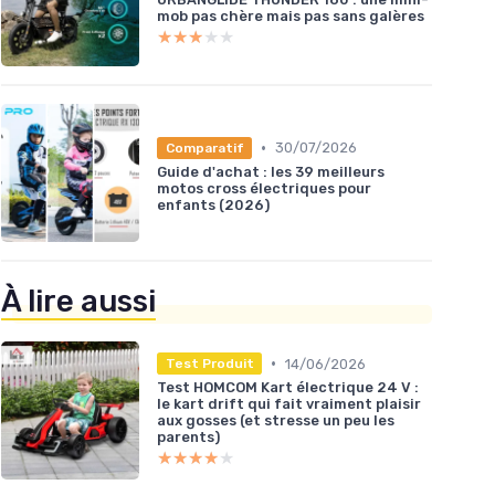
mob pas chère mais pas sans galères
★★★★★
★★★★★
•
30/07/2026
Comparatif
Guide d'achat : les 39 meilleurs
motos cross électriques pour
enfants (2026)
À lire aussi
•
14/06/2026
Test Produit
Test HOMCOM Kart électrique 24 V :
le kart drift qui fait vraiment plaisir
aux gosses (et stresse un peu les
parents)
★★★★★
★★★★★