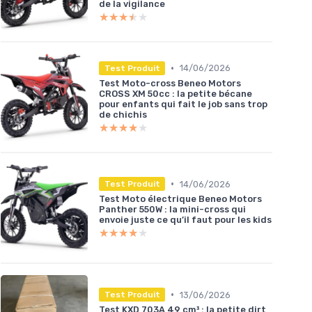
de la vigilance
★★★★★
★★★★★
•
14/06/2026
Test Produit
Test Moto-cross Beneo Motors
CROSS XM 50cc : la petite bécane
pour enfants qui fait le job sans trop
de chichis
★★★★★
★★★★★
•
14/06/2026
Test Produit
Test Moto électrique Beneo Motors
Panther 550W : la mini-cross qui
envoie juste ce qu’il faut pour les kids
★★★★★
★★★★★
•
13/06/2026
Test Produit
Test KXD 703A 49 cm³ : la petite dirt