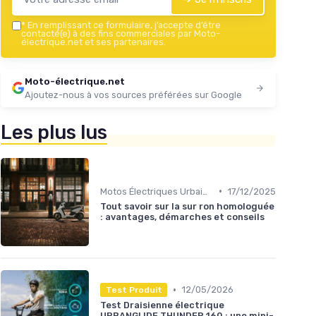
*
En remplissant ce formulaire, j’accepte d’être
contacté(e) à des fins commerciales par Moto-
électrique.net et ses partenaires.
Moto-électrique.net
Ajoutez-nous à vos sources préférées sur Google
Les plus lus
•
Motos Électriques Urbaines
17/12/2025
Tout savoir sur la sur ron homologuée
: avantages, démarches et conseils
•
12/05/2026
Test Produit
Test Draisienne électrique
URBANGLIDE THUNDER 160 : une mini-