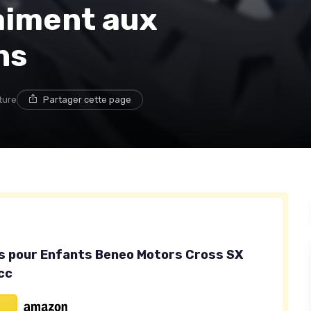
raiment aux
ns
ture
Partager cette page
 pour Enfants Beneo Motors Cross SX
cc