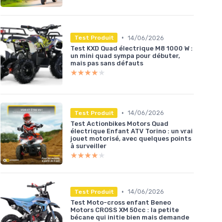
•
14/06/2026
Test Produit
Test KXD Quad électrique M8 1000 W :
un mini quad sympa pour débuter,
mais pas sans défauts
★★★★★
★★★★★
•
14/06/2026
Test Produit
Test Actionbikes Motors Quad
électrique Enfant ATV Torino : un vrai
jouet motorisé, avec quelques points
à surveiller
★★★★★
★★★★★
•
14/06/2026
Test Produit
Test Moto-cross enfant Beneo
Motors CROSS XM 50cc : la petite
bécane qui initie bien mais demande