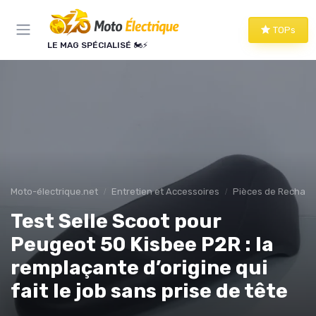
Panneau de gestion des cookies
TOPs
LE MAG SPÉCIALISÉ 🏍️⚡
Moto-électrique.net
Entretien et Accessoires
Pièces de Rechang
Test Selle Scoot pour
Peugeot 50 Kisbee P2R : la
remplaçante d’origine qui
fait le job sans prise de tête