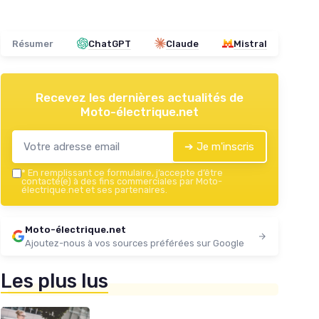
Résumer
ChatGPT
Claude
Mistral
Recevez les dernières actualités de
Moto-électrique.net
➔ Je m'inscris
*
En remplissant ce formulaire, j’accepte d’être
contacté(e) à des fins commerciales par Moto-
électrique.net et ses partenaires.
Moto-électrique.net
Ajoutez-nous à vos sources préférées sur Google
Les plus lus