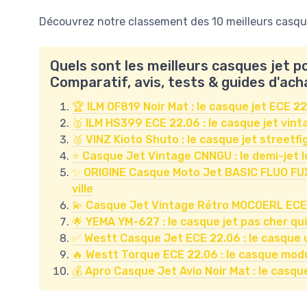
Découvrez notre classement des 10 meilleurs casques
Quels sont les meilleurs casques jet 
Comparatif, avis, tests & guides d'ach
🏆 ILM OF819 Noir Mat : le casque jet ECE 22.
🥈 ILM HS399 ECE 22.06 : le casque jet vinta
🥉 VINZ Kioto Shuto : le casque jet streetfi
⭐ Casque Jet Vintage CNNGU : le demi-jet lo
✨ ORIGINE Casque Moto Jet BASIC FLUO FUXIA 
ville
💫 Casque Jet Vintage Rétro MOCOERL ECE 22.0
🌟 YEMA YM-627 : le casque jet pas cher qui f
✅ Westt Casque Jet ECE 22.06 : le casque ur
🔥 Westt Torque ECE 22.06 : le casque modul
💰 Apro Casque Jet Avio Noir Mat : le casque 