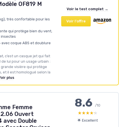
Modèle OF819 M
Voir le test complet →
kg), très confortable pour les
Voir l'offre
ente qui protège bien du vent,
s insectes
 avec coque ABS et doublure
t, c’est un casque jet qui fait
de lui pour un usage urbain :
e grande visière qui protège
, et il est homologué selon la
oir plus
8.6
/10
omme Femme
★★★★★
★★★★★
2.06 Ouvert
4 avec Double
🌟 Excellent