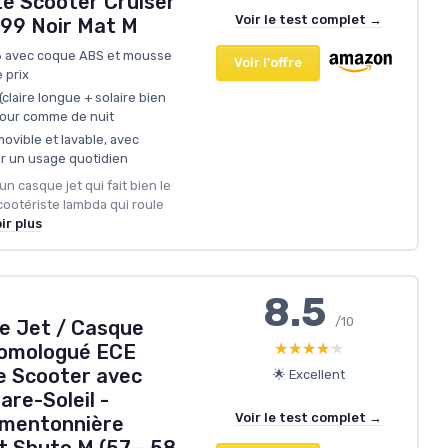
te Scooter Cruiser
Voir le test complet →
99 Noir Mat M
6 avec coque ABS et mousse
Voir l'offre
 prix
(claire longue + solaire bien
 jour comme de nuit
movible et lavable, avec
ur un usage quotidien
un casque jet qui fait bien le
ootériste lambda qui roule
ir plus
8.5
/10
e Jet / Casque
★★★★★
★★★★★
Homologué ECE
e Scooter avec
🌟 Excellent
Pare-Soleil -
Voir le test complet →
 mentonnière
t Shuto M (57 - 58