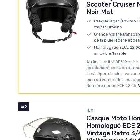
Scooter Cruiser 
Noir Mat
Casque léger (environ 1 
trajets urbains
Grande visière transpar
de la pluie légère et de
Homologation ECE 22.06
amovible/lavable
Au final, ce ILM OF819 noir ma
exactement ce qu’on attend 
il est léger, simple, avec un
bien du vent et des insectes
dernière norme ECE 22.06.
V
#2
ILM
Casque Moto H
Homologué ECE 2
Vintage Retro 3/