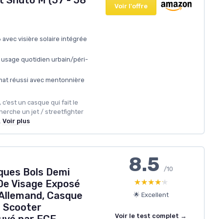
Voir l'offre
avec visière solaire intégrée
 usage quotidien urbain/péri-
 mat réussi avec mentonnière
 c’est un casque qui fait le
erche un jet / streetfighter
.
Voir plus
8.5
/10
ques Bols Demi
★★★★★
★★★★★
De Visage Exposé
 Allemand, Casque
🌟 Excellent
 Scooter
Voir le test complet →
ouvé par ECE