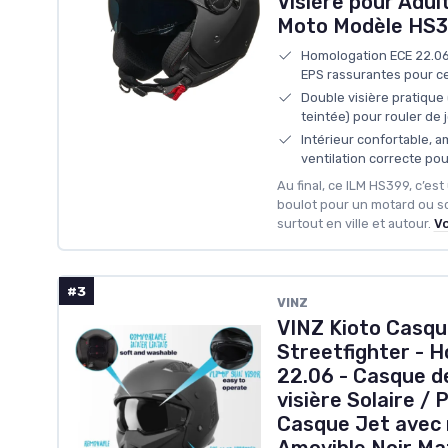
Visière pour Adul
Moto Modèle HS3
Homologation ECE 22.0
EPS rassurantes pour ce
Double visière pratique 
teintée) pour rouler de
Intérieur confortable, a
ventilation correcte po
Au final, ce ILM HS399, c’est 
boulot pour un motard ou sc
surtout en ville et autour.
Vo
#3
VINZ
VINZ Kioto Casqu
Streetfighter - 
22.06 - Casque d
visière Solaire / 
Casque Jet avec
Amovible Noir Ma