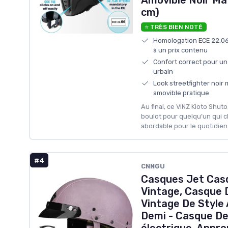
cm)
⭐ TRÈS BIEN NOTÉ
Homologation ECE 22.06 
à un prix contenu
Confort correct pour un
urbain
Look streetfighter noir
amovible pratique
Au final, ce VINZ Kioto Shuto,
boulot pour quelqu’un qui ch
abordable pour le quotidien
#4
CNNGU
Casques Jet Cas
Vintage, Casque 
Vintage De Style
Demi - Casque De
électrique, Appr