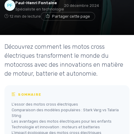
Paul-Henri Fontaine
20 décembre 2024
Spécialiste en technologie
12 min de lecture
Partager cette page
Découvrez comment les motos cross
électriques transforment le monde du
motocross avec des innovations en matière
de moteur, batterie et autonomie.
SOMMAIRE
L'essor des motos cross électriques
Comparaison des modèles populaires : Stark Varg vs Talaria
Sting
Les avantages des motos électriques pour les enfants
Technologie et innovation : moteurs et batteries
L'impact écologique des motos cross électriques