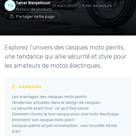
Tahar Benjelloun
21 mars 2025
9 min de lecture
Testeur de produits
Partager cette page
Explorez l'univers des casques moto peints,
une tendance qui allie sécurité et style pour
les amateurs de motos électriques.
SOMMAIRE
Les avantages des casques moto peints
Tendances actuelles dans le design de casques
La sécurité avant tout : ce qu'il faut savoir
Comment choisir le bon casque pour une moto électrique
Entretenir son casque moto peint
Casques peints et personnalisation : une nouvelle forme
d'art