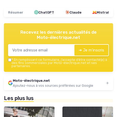
Résumer
ChatGPT
Claude
Mistral
Recevez les dernières actualités de
Moto-électrique.net
➔ Je m'inscris
*
En remplissant ce formulaire, j’accepte d’être contacté(e) à
des fins commerciales par Moto-électrique.net et ses
partenaires.
Moto-électrique.net
Ajoutez-nous à vos sources préférées sur Google
Les plus lus