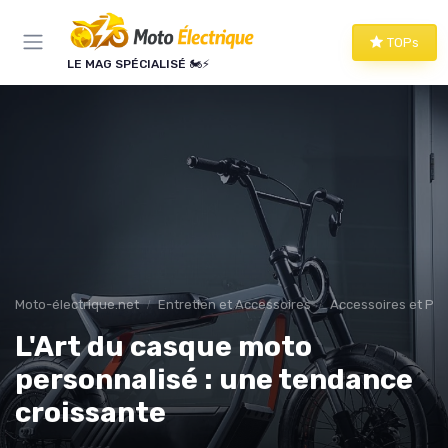
Panneau de gestion des cookies
TOPs
LE MAG SPÉCIALISÉ 🏍️⚡
Moto-électrique.net
Entretien et Accessoires
Accessoires et Per
L'Art du casque moto
personnalisé : une tendance
croissante