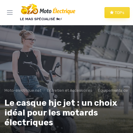
Panneau de gestion des cookies
TOPs
LE MAG SPÉCIALISÉ 🏍️⚡
Moto-électrique.net
Entretien et Accessoires
Équipements de Pr
Le casque hjc jet : un choix
idéal pour les motards
électriques