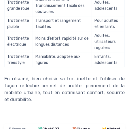
Trottinette
Adultes,
franchissement facile des
grande roue
adolescents
obstacles
Trottinette
Transport et rangement
Pour adultes
pliable
facilités
et enfants
Adultes,
Trottinette
Moins d’effort, rapidité sur de
utilisateurs
électrique
longues distances
réguliers
Trottinette
Maniabilité, adaptée aux
Enfants,
freestyle
figures
adolescents
En résumé, bien choisir sa trottinette et l’utiliser de
façon réfléchie permet de profiter pleinement de la
mobilité urbaine, tout en optimisant confort, sécurité
et durabilité.
Résumer
ChatGPT
Claude
Mistral