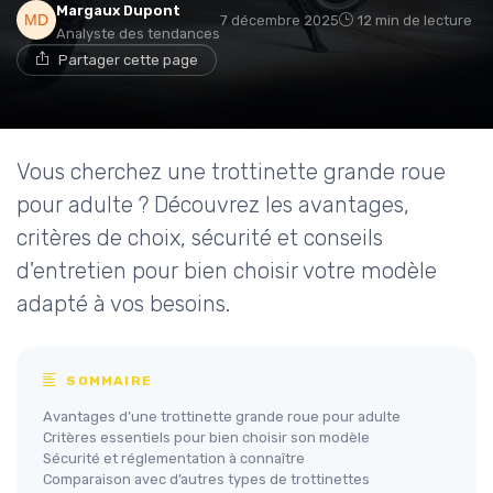
Margaux Dupont
7 décembre 2025
12 min de lecture
Analyste des tendances
Partager cette page
Vous cherchez une trottinette grande roue
pour adulte ? Découvrez les avantages,
critères de choix, sécurité et conseils
d'entretien pour bien choisir votre modèle
adapté à vos besoins.
SOMMAIRE
Avantages d’une trottinette grande roue pour adulte
Critères essentiels pour bien choisir son modèle
Sécurité et réglementation à connaître
Comparaison avec d’autres types de trottinettes