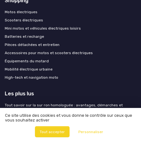
Shopping
Motos électriques
Scooters électriques
Mini motos et véhicules électriques loisirs
Batteries et recharge
Pièces détachées et entretien
Accessoires pour motos et scooters électriques
Équipements du motard
Mobilité électrique urbaine
High-tech et navigation moto
Les plus lus
Tout savoir sur la sur ron homologuée : avantages, démarches et
conseils
Ce site utilise des cookies et vous donne le contrôle sur ceux que
Louer un scooter électrique à partir de 1 euro par jour : comment ça
vous souhaitez activer
marche ?
Tout accepter
Personnaliser
Les motos électriques pour permis A2 : un choix moderne et écologique