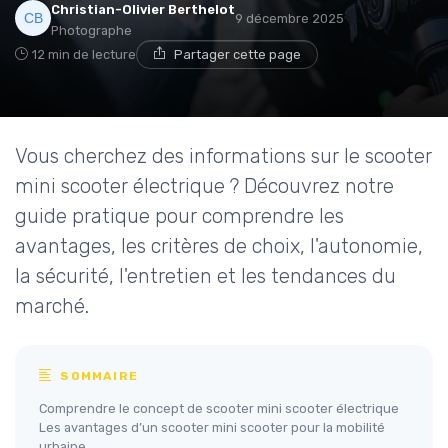
Christian-Olivier Berthelot
9 décembre 2025
Photographe
12 min de lecture
Partager cette page
Vous cherchez des informations sur le scooter
mini scooter électrique ? Découvrez notre
guide pratique pour comprendre les
avantages, les critères de choix, l'autonomie,
la sécurité, l'entretien et les tendances du
marché.
SOMMAIRE
Comprendre le concept de scooter mini scooter électrique
Les avantages d’un scooter mini scooter pour la mobilité
urbaine