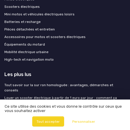
Scooters électriques
Mini motos et véhicules électriques loisirs
Batteries et recharge
Pièces détachées et entretien
Accessoires pour motos et scooters électriques
Équipements du motard
Mobilité électrique urbaine
High-tech et navigation moto
Les plus lus
Tout savoir sur la sur ron homologuée : avantages, démarches et
conseils
Louer un scooter électrique à partir de 1 euro par jour : comment ça
marche ?
Ce site utilise des cookies et vous donne le contrôle sur ceux que
Les motos électriques pour permis A2 : un choix moderne et écologique
vous souhaitez activer
Tout savoir sur le city coco : le scooter électrique qui séduit la ville
Tout accepter
Personnaliser
Test TODIMART X5S : une trottinette électrique puissante mais pas si «