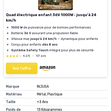
Quad électrique enfant 36V 1000W - jusqu'à 24
km/h
＋
1000 W
de puissance pour de bonnes performances
＋
Batterie
36 V
assurant une propulsion fiable
＋
Vitesse max
jusqu'à 24 km/h
— dynamique pour enfants
＋
Conçu pour enfants
dès 8 ans
＋
Système Safety Touch
intégré pour plus de sécurité
★★★★★
★★★★★
4,2/5
—
137 avis
Voir l'offre
Marque
INJUSA
Matériau
Métal, Plastique
Taille
+3 Ans
Poids de
13 Kilogrammes