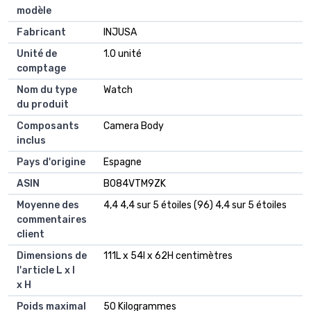
modèle
Fabricant
INJUSA
Unité de
1.0 unité
comptage
Nom du type
Watch
du produit
Composants
Camera Body
inclus
Pays d'origine
Espagne
ASIN
B084VTM9ZK
Moyenne des
4,4 4,4 sur 5 étoiles (96) 4,4 sur 5 étoiles
commentaires
client
Dimensions de
111L x 54l x 62H centimètres
l'article L x l
x H
Poids maximal
50 Kilogrammes