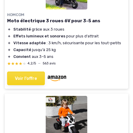
HOMCOM
Moto électrique 3 roues 6V pour 3-5 ans
＋
Stabilité
grâce aux 3 roues
＋
Effets lumineux et sonores
pour plus d'attrait
＋
Vitesse adaptée
: 3 km/h, sécurisante pour les tout-petits
＋
Capacité
jusqu'à 25 kg
＋
Convient
aux 3–5 ans
★★★★★
★★★★★
4,2/5
—
563 avis
Voir l'offre