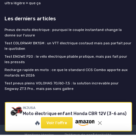
ultra légère » que ça
Les derniers articles
Pneus de moto électrique : pourquoi le couple instantané change la
donne sur l'usure
Test COLORWAY BK15M : un VTT électrique costaud mais pas parfait pour
le quotidien
Test ENGWE P20 : le vélo électrique pliable pratique, mais pas fait pour
les pressés
Recharge rapide en moto : ce que le standard CCS Combo apporte aux
motards en 2026
Test pneus pleins VOLOHAS 70/60-7,5 : la solution increvable pour
Segway ZT3 Pro… mais pas sans galère
Moto-électrique.net
INJUSA
Moto électrique enfant Honda CBR 12V (3-6 ans)
🔥
Voir l'offre
Mentions légales
Politique de confidentialité