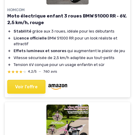
HOMCOM
Moto électrique enfant 3 roues BMW S1000 RR - 6V,
2,5 km/h, rouge
＋
Stabilité
grâce aux 3 roues, idéale pour les débutants
＋
Licence officielle
BMW S1000 RR pour un look réaliste et
attractif
＋
Effets lumineux et sonores
qui augmentent le plaisir de jeu
＋
Vitesse sécurisée de 2,5 km/h adaptée aux tout-petits
＋
Tension 6V conçue pour un usage enfantin et sûr
★★★★★
★★★★★
4,2/5
—
760 avis
Voir l'offre