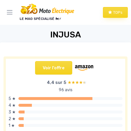
Panneau de gestion des cookies
TOPs
LE MAG SPÉCIALISÉ 🏍️⚡
INJUSA
Voir l'offre
4,4 sur 5
★★★★★
★★★★★
96 avis
5 ★
4 ★
3 ★
2 ★
1 ★