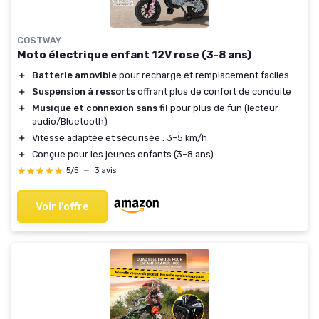
COSTWAY
Moto électrique enfant 12V rose (3-8 ans)
＋
Batterie amovible
pour recharge et remplacement faciles
＋
Suspension à ressorts
offrant plus de confort de conduite
＋
Musique et connexion sans fil
pour plus de fun (lecteur
audio/Bluetooth)
＋
Vitesse adaptée et sécurisée : 3–5 km/h
＋
Conçue pour les jeunes enfants (3–8 ans)
★★★★★
★★★★★
5/5
—
3 avis
Voir l'offre