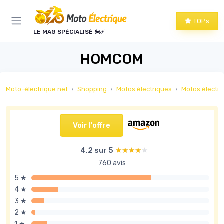
Panneau de gestion des cookies
TOPs
LE MAG SPÉCIALISÉ 🏍️⚡
HOMCOM
Moto-électrique.net
Shopping
Motos électriques
Motos électriq
Voir l'offre
4,2 sur 5
★★★★★
★★★★★
760 avis
5 ★
4 ★
3 ★
2 ★