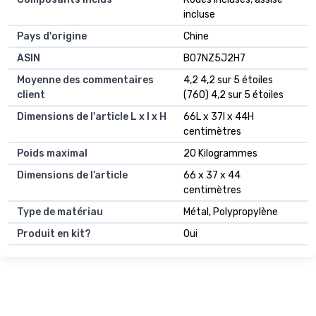
incluse
Pays d'origine
Chine
ASIN
B07NZ5J2H7
Moyenne des commentaires
4,2 4,2 sur 5 étoiles
client
(760) 4,2 sur 5 étoiles
Dimensions de l'article L x l x H
66L x 37l x 44H
centimètres
Poids maximal
20 Kilogrammes
Dimensions de l’article
66 x 37 x 44
centimètres
Type de matériau
Métal, Polypropylène
Produit en kit?
Oui