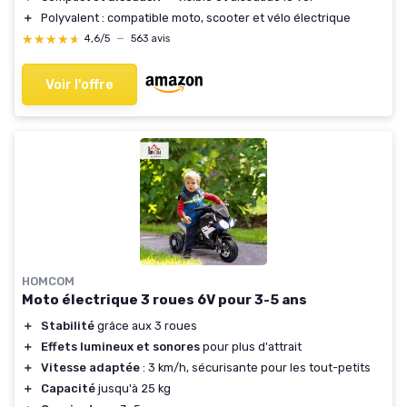
＋
Polyvalent : compatible moto, scooter et vélo électrique
★★★★★
★★★★★
4,6/5
—
563 avis
Voir l'offre
HOMCOM
Moto électrique 3 roues 6V pour 3-5 ans
＋
Stabilité
grâce aux 3 roues
＋
Effets lumineux et sonores
pour plus d'attrait
＋
Vitesse adaptée
: 3 km/h, sécurisante pour les tout-petits
＋
Capacité
jusqu'à 25 kg