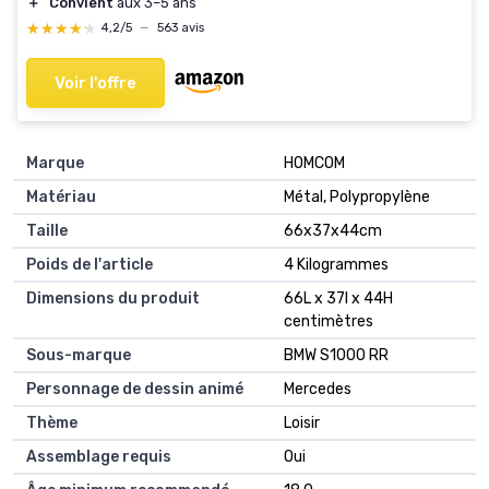
＋
Convient
aux 3–5 ans
★★★★★
★★★★★
4,2/5
—
563 avis
Voir l'offre
Marque
HOMCOM
Matériau
Métal, Polypropylène
Taille
66x37x44cm
Poids de l'article
4 Kilogrammes
Dimensions du produit
66L x 37l x 44H
centimètres
Sous-marque
BMW S1000 RR
Personnage de dessin animé
Mercedes
Thème
Loisir
Assemblage requis
Oui