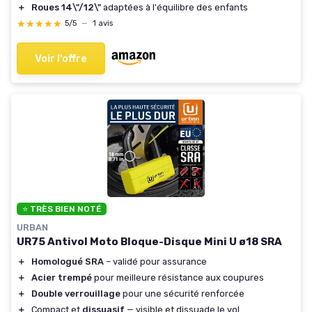
＋
Roues 14\"/12\"
adaptées à l'équilibre des enfants
★★★★★
★★★★★
5/5
—
1 avis
Voir l'offre
⭐ TRÈS BIEN NOTÉ
URBAN
UR75 Antivol Moto Bloque-Disque Mini U ø18 SRA
＋
Homologué SRA
– validé pour assurance
＋
Acier trempé
pour meilleure résistance aux coupures
＋
Double verrouillage
pour une sécurité renforcée
＋
Compact et
dissuasif
— visible et dissuade le vol