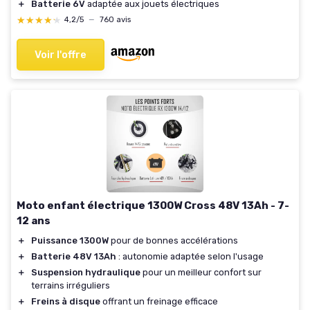
＋
Batterie 6V
adaptée aux jouets électriques
★★★★★
★★★★★
4,2/5
—
760 avis
Voir l'offre
Moto enfant électrique 1300W Cross 48V 13Ah - 7-
12 ans
＋
Puissance 1300W
pour de bonnes accélérations
＋
Batterie 48V 13Ah
: autonomie adaptée selon l'usage
＋
Suspension hydraulique
pour un meilleur confort sur
terrains irréguliers
＋
Freins à disque
offrant un freinage efficace