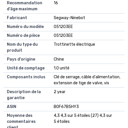
Recommandation
16
d'âge maximum
Fabricant
Segway-Ninebot
Numéro du modèle
051203EE
Numéro de pièce
051203EE
Nom du type du
Trottinette électrique
produit
Pays d'origine
Chine
Unité de comptage
1.0 unité
Composants inclus
Clé de serrage, câble d'alimentation,
extension de tige de valve, vis
Description de la
2 year
garantie
ASIN
B0F67B5HY3
Moyenne des
4,3 4,3 sur 5 étoiles (27) 4,3 sur
commentaires
5 étoiles
client