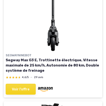
SEGWAYNINEBOT
Segway Max G3 E, Trottinette électrique, Vitesse
maximale de 25 km/h, Autonomie de 80 km, Double
système de freinage
★★★★★
★★★★★
4,6/5
—
29 avis
Voir l'offre