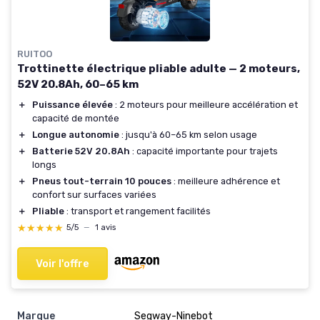
RUITOO
Trottinette électrique pliable adulte — 2 moteurs,
52V 20.8Ah, 60–65 km
＋
Puissance élevée
: 2 moteurs pour meilleure accélération et
capacité de montée
＋
Longue autonomie
: jusqu'à 60–65 km selon usage
＋
Batterie 52V 20.8Ah
: capacité importante pour trajets
longs
＋
Pneus tout-terrain 10 pouces
: meilleure adhérence et
confort sur surfaces variées
＋
Pliable
: transport et rangement facilités
★★★★★
★★★★★
5/5
—
1 avis
Voir l'offre
Marque
Segway-Ninebot