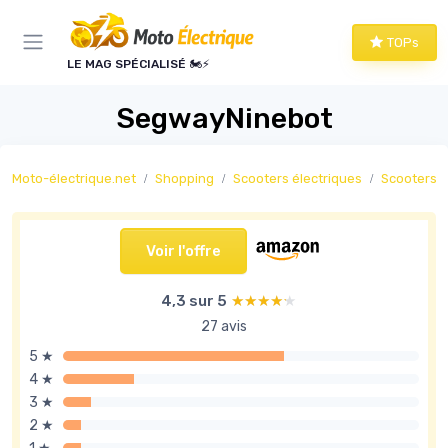
Panneau de gestion des cookies
TOPs
LE MAG SPÉCIALISÉ 🏍️⚡
SegwayNinebot
Moto-électrique.net
Shopping
Scooters électriques
Scooters é
Voir l'offre
4,3 sur 5
★★★★★
★★★★★
27 avis
5 ★
4 ★
3 ★
2 ★