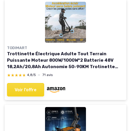
TODIMART
Trottinette Électrique Adulte Tout Terrain
Puissante Moteur 800W/1000W*2 Batterie 48V
18,2Ah/20,8Ah Autonomie 50-90KM Trotinette
Electrique Ultra Légère Double Suspension
★★★★★
★★★★★
4,8/5
—
71 avis
Scooter Électrique Adulte Noir-X5S
Voir l'offre