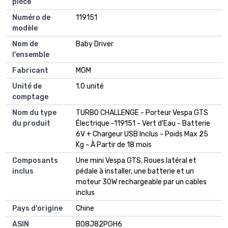
pièce
Numéro de
119151
modèle
Nom de
Baby Driver
l'ensemble
Fabricant
MGM
Unité de
1.0 unité
comptage
Nom du type
TURBO CHALLENGE - Porteur Vespa GTS
du produit
Électrique -119151 - Vert d'Eau - Batterie
6V + Chargeur USB Inclus - Poids Max 25
Kg - À Partir de 18 mois
Composants
Une mini Vespa GTS, Roues latéral et
inclus
pédale à installer, une batterie et un
moteur 30W rechargeable par un cables
inclus
Pays d'origine
Chine
ASIN
B08J82PGH6