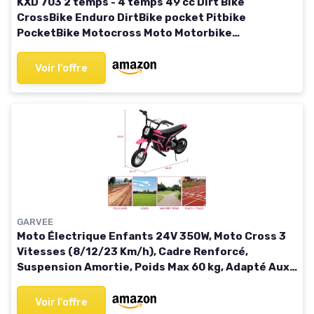
KXD 703 2 temps - 4 temps 49 cc Dirt Bike
CrossBike Enduro DirtBike pocket Pitbike
PocketBike Motocross Moto Motorbike
Motorsport Pocket (turquoise, KXD 703B 4 temps)
Turquoise KXD 703B 49ccm 4T
Voir l'offre
GARVEE
Moto Électrique Enfants 24V 350W, Moto Cross 3
Vitesses (8/12/23 Km/h), Cadre Renforcé,
Suspension Amortie, Poids Max 60 kg, Adapté Aux
Enfants 8-12 Ans Rose No - 9
Voir l'offre