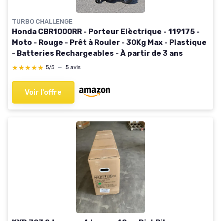
TURBO CHALLENGE
Honda CBR1000RR - Porteur Elèctrique - 119175 -
Moto - Rouge - Prêt à Rouler - 30Kg Max - Plastique
- Batteries Rechargeables - À partir de 3 ans
★★★★★
★★★★★
5/5
—
5 avis
Voir l'offre