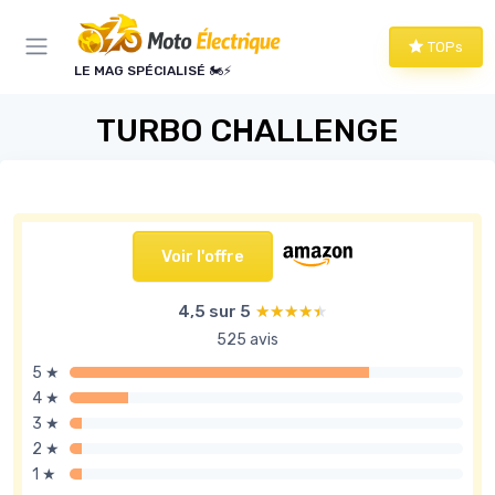
Panneau de gestion des cookies
TOPs
LE MAG SPÉCIALISÉ 🏍️⚡
TURBO CHALLENGE
Voir l'offre
4,5 sur 5
★★★★★
★★★★★
525 avis
5 ★
4 ★
3 ★
2 ★
1 ★