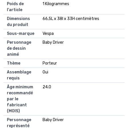
Poids de
1 Kilogrammes
l'article
Dimensions
66,5L x 38l x 33H centimètres
du produit
Sous-marque
Vespa
Personnage
Baby Driver
de dessin
animé
Thème
Porteur
Assemblage
Oui
requis
Âge minimum
24.0
recommandé
par le
fabricant
(MOIS)
Personnage
Baby Driver
représenté