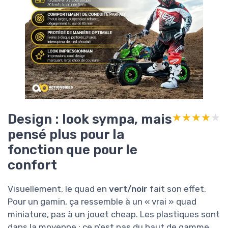
Design : look sympa, mais
★★★★★
★★★★★
pensé plus pour la
fonction que pour le
confort
Visuellement, le quad en
vert/noir
fait son effet.
Pour un gamin, ça ressemble à un « vrai » quad
miniature, pas à un jouet cheap. Les plastiques sont
dans la moyenne : ce n’est pas du haut de gamme,