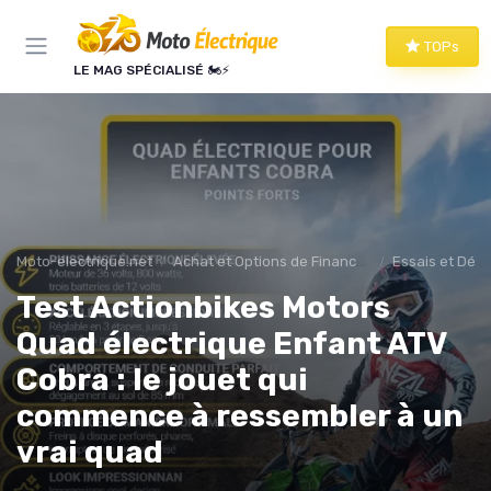
Panneau de gestion des cookies
TOPs
LE MAG SPÉCIALISÉ 🏍️⚡
Moto-électrique.net
Achat et Options de Financement
Essais et Dém
Test Actionbikes Motors
Quad électrique Enfant ATV
Cobra : le jouet qui
commence à ressembler à un
vrai quad