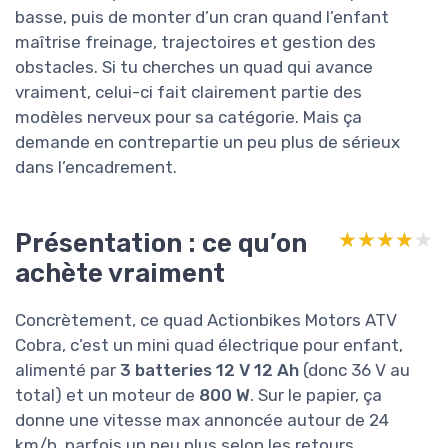
basse, puis de monter d’un cran quand l’enfant
maîtrise freinage, trajectoires et gestion des
obstacles. Si tu cherches un quad qui avance
vraiment, celui-ci fait clairement partie des
modèles nerveux pour sa catégorie. Mais ça
demande en contrepartie un peu plus de sérieux
dans l’encadrement.
Présentation : ce qu’on
★★★★★
★★★★★
achète vraiment
Concrètement, ce quad Actionbikes Motors ATV
Cobra, c’est un mini quad électrique pour enfant,
alimenté par
3 batteries 12 V 12 Ah
(donc 36 V au
total) et un moteur de
800 W
. Sur le papier, ça
donne une vitesse max annoncée autour de 24
km/h, parfois un peu plus selon les retours