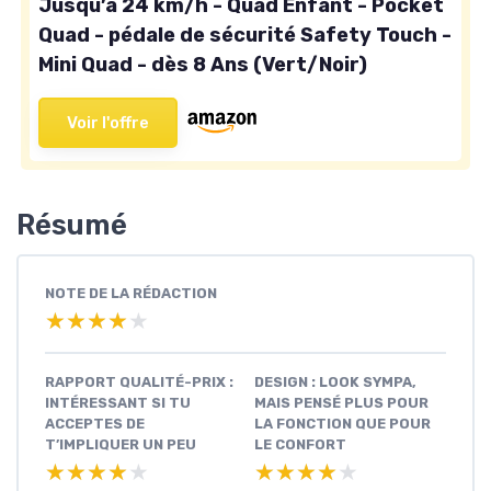
Jusqu’à 24 km/h - Quad Enfant - Pocket
Quad - pédale de sécurité Safety Touch -
Mini Quad - dès 8 Ans (Vert/Noir)
Voir l'offre
Résumé
NOTE DE LA RÉDACTION
★★★★★
★★★★★
RAPPORT QUALITÉ-PRIX :
DESIGN : LOOK SYMPA,
INTÉRESSANT SI TU
MAIS PENSÉ PLUS POUR
ACCEPTES DE
LA FONCTION QUE POUR
T’IMPLIQUER UN PEU
LE CONFORT
★★★★★
★★★★★
★★★★★
★★★★★