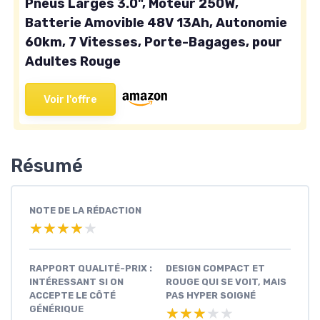
Pneus Larges 3.0", Moteur 250W,
Batterie Amovible 48V 13Ah, Autonomie
60km, 7 Vitesses, Porte-Bagages, pour
Adultes Rouge
Voir l'offre
Résumé
NOTE DE LA RÉDACTION
★★★★★
★★★★★
RAPPORT QUALITÉ-PRIX :
DESIGN COMPACT ET
INTÉRESSANT SI ON
ROUGE QUI SE VOIT, MAIS
ACCEPTE LE CÔTÉ
PAS HYPER SOIGNÉ
GÉNÉRIQUE
★★★★★
★★★★★