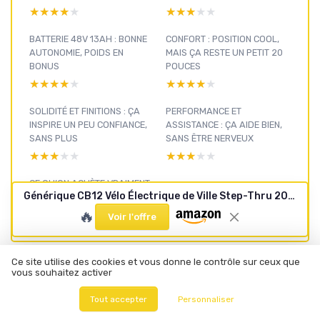
★★★★★
★★★★★
★★★★★
★★★★★
BATTERIE 48V 13AH : BONNE
CONFORT : POSITION COOL,
AUTONOMIE, POIDS EN
MAIS ÇA RESTE UN PETIT 20
BONUS
POUCES
★★★★★
★★★★★
★★★★★
★★★★★
SOLIDITÉ ET FINITIONS : ÇA
PERFORMANCE ET
INSPIRE UN PEU CONFIANCE,
ASSISTANCE : ÇA AIDE BIEN,
SANS PLUS
SANS ÊTRE NERVEUX
★★★★★
★★★★★
★★★★★
★★★★★
CE QU’ON ACHÈTE VRAIMENT
Générique CB12 Vélo Électrique de Ville Step-Thru 20 Pouces, VAE Urbain avec Pneus Larges 3.0", Moteur 250W, Batterie Amovible 48V 13Ah, Autonomie 60km, 7 Vitesses, Porte-Bagages, pour Adultes Rouge
AVEC CE CB12
🔥
★★★★★
★★★★★
Voir l'offre
Ce site utilise des cookies et vous donne le contrôle sur ceux que
vous souhaitez activer
Motos
électriques :
Tout accepter
Personnaliser
voir nos