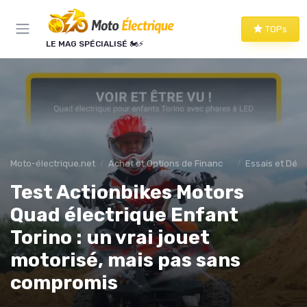
Panneau de gestion des cookies
TOPs
LE MAG SPÉCIALISÉ 🏍️⚡
Moto-électrique.net
Achat et Options de Financement
Essais et Dém
Test Actionbikes Motors
Quad électrique Enfant
Torino : un vrai jouet
motorisé, mais pas sans
compromis