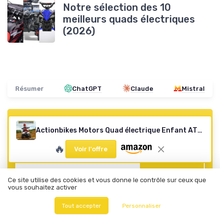
Notre sélection des 10
meilleurs quads électriques
(2026)
Résumer
ChatGPT
Claude
Mistral
Recevez les dernières actualités de
Actionbikes Motors Quad électrique Enfant ATV Torino - 36 Volts 1000 Watts Jusqu’à 24 km/h - Quad Enfant - Pocket Quad - pédale de sécurité Safety Touch - Mini Quad - dès 8 Ans (Noir)
Moto-électrique.net
🔥
Voir l'offre
➔ Je m'inscris
*
En remplissant ce formulaire, j’accepte d’être contacté(e) à
Ce site utilise des cookies et vous donne le contrôle sur ceux que
des fins commerciales par Moto-électrique.net et ses
vous souhaitez activer
partenaires.
Tout accepter
Personnaliser
Moto-électrique.net