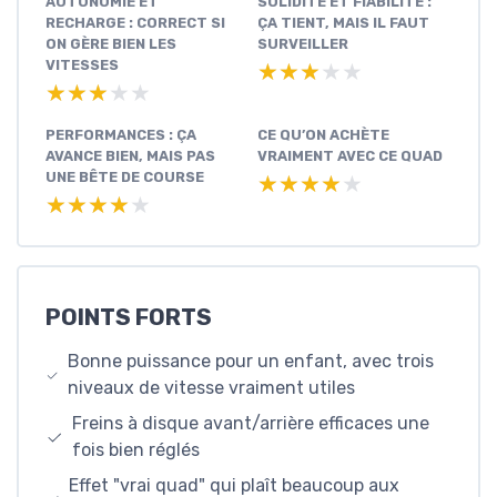
AUTONOMIE ET
SOLIDITÉ ET FIABILITÉ :
RECHARGE : CORRECT SI
ÇA TIENT, MAIS IL FAUT
ON GÈRE BIEN LES
SURVEILLER
VITESSES
★★★★★
★★★★★
★★★★★
★★★★★
PERFORMANCES : ÇA
CE QU’ON ACHÈTE
AVANCE BIEN, MAIS PAS
VRAIMENT AVEC CE QUAD
UNE BÊTE DE COURSE
★★★★★
★★★★★
★★★★★
★★★★★
POINTS FORTS
Bonne puissance pour un enfant, avec trois
niveaux de vitesse vraiment utiles
Freins à disque avant/arrière efficaces une
fois bien réglés
Effet "vrai quad" qui plaît beaucoup aux