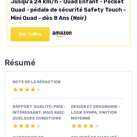
Jusqu’à 24 km/h - Quad Enfant - Pocket
Quad - pédale de sécurité Safety Touch -
Mini Quad - dès 8 Ans (Noir)
Voir l'offre
Résumé
NOTE DE LA RÉDACTION
★★★★★
★★★★★
RAPPORT QUALITÉ-PRIX :
DESIGN ET ERGONOMIE :
INTÉRESSANT, MAIS AVEC
LOOK SYMPA, FINITION
QUELQUES CONDITIONS
MOYENNE
★★★★★
★★★★★
★★★★★
★★★★★