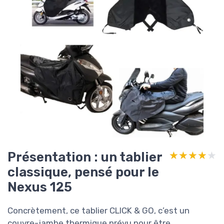
Présentation : un tablier
★★★★★
★★★★★
classique, pensé pour le
Nexus 125
Concrètement, ce tablier CLICK & GO, c’est un
couvre-jambe thermique prévu pour être