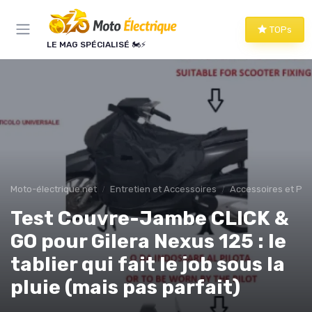
Panneau de gestion des cookies
TOPs
LE MAG SPÉCIALISÉ 🏍️⚡
Moto-électrique.net
Entretien et Accessoires
Accessoires et Per
Test Couvre-Jambe CLICK &
GO pour Gilera Nexus 125 : le
tablier qui fait le job sous la
pluie (mais pas parfait)