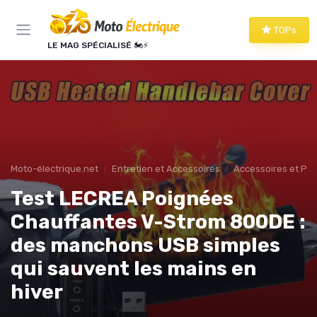
Panneau de gestion des cookies
TOPs
LE MAG SPÉCIALISÉ 🏍️⚡
Moto-électrique.net
Entretien et Accessoires
Accessoires et Per
Test LECREA Poignées
Chauffantes V-Strom 800DE :
des manchons USB simples
qui sauvent les mains en
hiver